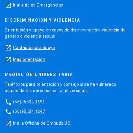
launch
Ir al sitio de Emergencias
DISCRIMINACIÓN Y VIOLENCIA
Orientación y apoyo en casos de discriminación, violencia de
género o violencia sexual.
launch
Contacto para apoyo
launch
Más orientación
MEDIACIÓN UNIVERSITARIA
Teléfonos para orientación y consejo si se ha vulnerado
alguno de tus derechos en la universidad.
phone
(56)95504 1691
phone
(56)95504 1247
launch
Ir a la Oficina de Ombuds UC