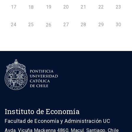
17
19
20
21
22
23
18
24
25
27
28
29
30
26
Instituto de Economía
Facultad de Economía y Administración UC
Avda. Vicuña Mackenna 4860, Macul. Santiago, Chile