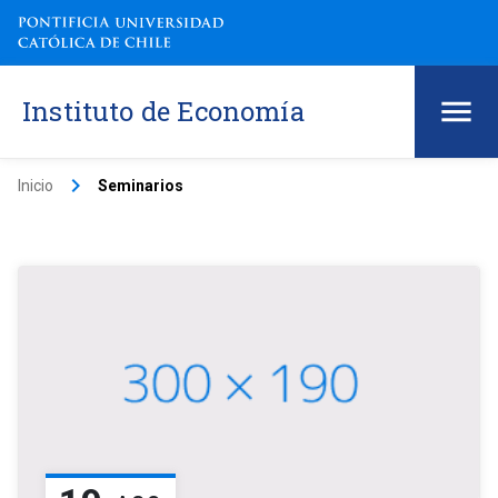
Instituto de Economía
keyboard_arrow_right
Inicio
Seminarios