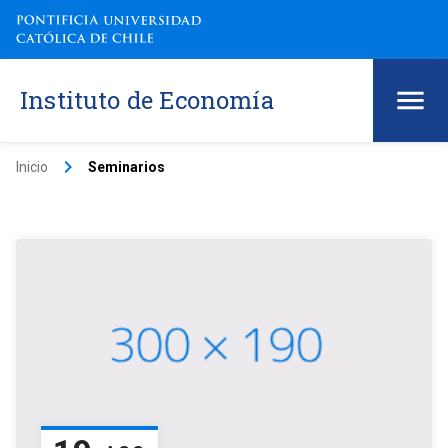
Instituto de Economía
keyboard_arrow_right
Inicio
Seminarios