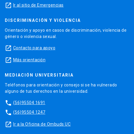
launch
Ir al sitio de Emergencias
DISCRIMINACIÓN Y VIOLENCIA
Orientación y apoyo en casos de discriminación, violencia de
género o violencia sexual.
launch
Contacto para apoyo
launch
Más orientación
MEDIACIÓN UNIVERSITARIA
Teléfonos para orientación y consejo si se ha vulnerado
alguno de tus derechos en la universidad.
phone
(56)95504 1691
phone
(56)95504 1247
launch
Ir a la Oficina de Ombuds UC