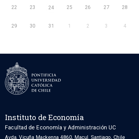
22
23
25
26
27
28
24
29
30
31
1
2
3
4
Instituto de Economía
Facultad de Economía y Administración UC
Avda. Vicuña Mackenna 4860, Macul. Santiago, Chile