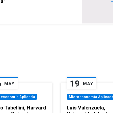
ia”
6
19
MAY
MAY
oeconomía Aplicada
Microeconomía Aplicad
o Tabellini, Harvard
Luis Valenzuela,