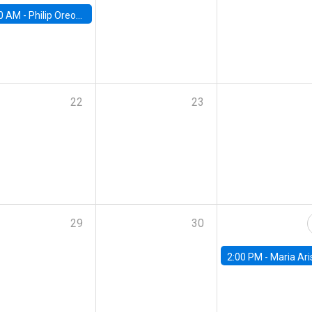
0 AM -
Philip Oreopolous, University of Toronto
22
23
29
30
2:00 PM -
Maria Aristizabal-Ramirez, FED