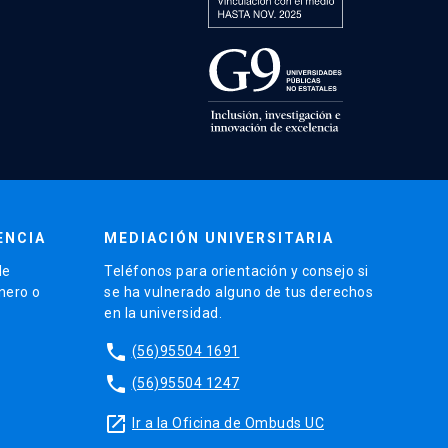
ENCIA
MEDIACIÓN UNIVERSITARIA
de
Teléfonos para orientación y consejo si
énero o
se ha vulnerado alguno de tus derechos
en la universidad.
phone
(56)95504 1691
phone
(56)95504 1247
launch
Ir a la Oficina de Ombuds UC