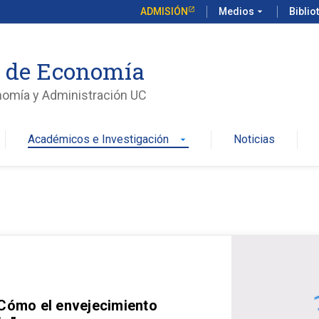
ADMISIÓN
Medios
arrow_drop_down
Biblio
o de Economía
nomía y Administración UC
Académicos e Investigación
Noticias
arrow_drop_down
 Cómo el envejecimiento