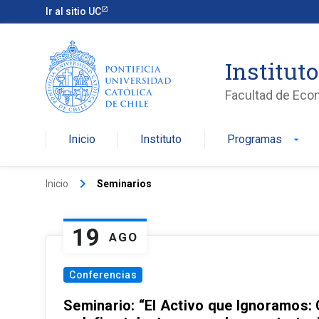
Ir al sitio UC
Institut
Facultad de Eco
Inicio
Instituto
Programas
arrow_drop_down
keyboard_arrow_right
Inicio
Seminarios
19
AGO
Conferencias
Seminario: “El Activo que Ignoramos: