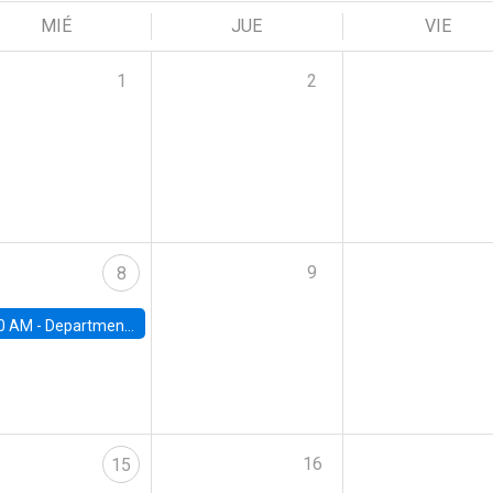
MIÉ
JUE
VIE
1
2
9
8
0 AM -
Department Seminar: James Robinson
16
15