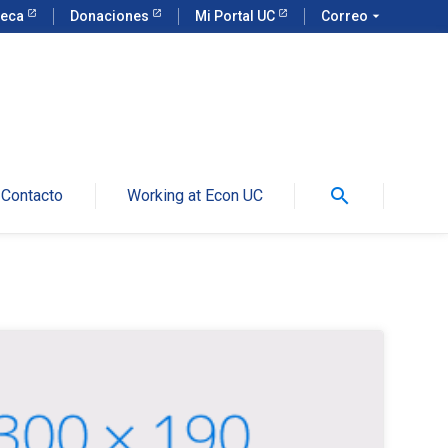
teca
Donaciones
Mi Portal UC
Correo
arrow_drop_down
search
Contacto
Working at Econ UC