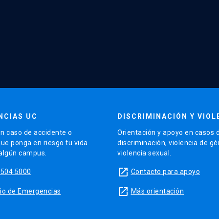
NCIAS UC
DISCRIMINACIÓN Y VIOL
n caso de accidente o
Orientación y apoyo en casos 
que ponga en riesgo tu vida
discriminación, violencia de g
 algún campus.
violencia sexual.
launch
5504 5000
Contacto para apoyo
launch
sitio de Emergencias
Más orientación