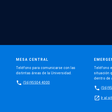
MESA CENTRAL
EMERGE
Teléfono para comunicarse con las
Teléfono e
distintas áreas de la Universidad.
situación 
dentro de
phone
(56)95504 4000
phone
(56)9
launch
Ir al 