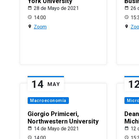
York University
Busi
28 de Mayo de 2021
26 
14:00
15:
Zoom
Zo
14
1
MAY
Macroeconomía
Micr
Giorgio Primiceri,
Dean
Northwestern University
Mich
14 de Mayo de 2021
12 
14:00
15: