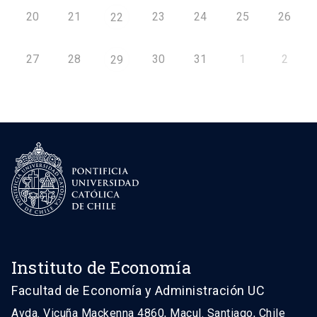
20
21
23
24
25
26
22
27
28
30
31
1
2
29
Instituto de Economía
Facultad de Economía y Administración UC
Avda. Vicuña Mackenna 4860, Macul. Santiago, Chile