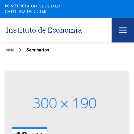
Instituto de Economía
keyboard_arrow_right
Inicio
Seminarios