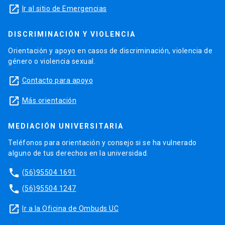
launch
Ir al sitio de Emergencias
DISCRIMINACIÓN Y VIOLENCIA
Orientación y apoyo en casos de discriminación, violencia de
género o violencia sexual.
launch
Contacto para apoyo
launch
Más orientación
MEDIACIÓN UNIVERSITARIA
Teléfonos para orientación y consejo si se ha vulnerado
alguno de tus derechos en la universidad.
phone
(56)95504 1691
phone
(56)95504 1247
launch
Ir a la Oficina de Ombuds UC