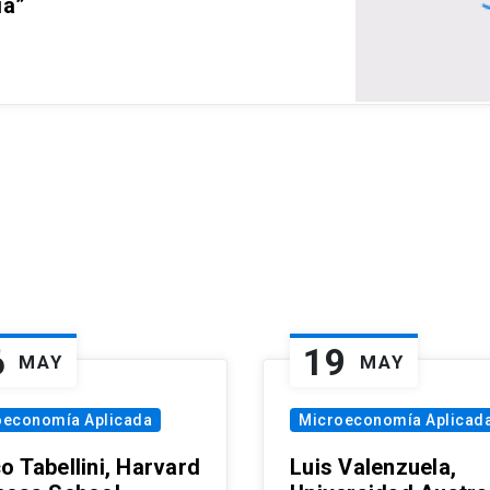
ia”
6
19
MAY
MAY
oeconomía Aplicada
Microeconomía Aplicad
o Tabellini, Harvard
Luis Valenzuela,