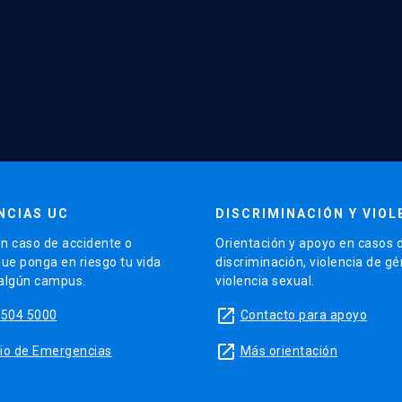
NCIAS UC
DISCRIMINACIÓN Y VIOL
n caso de accidente o
Orientación y apoyo en casos 
que ponga en riesgo tu vida
discriminación, violencia de g
 algún campus.
violencia sexual.
launch
5504 5000
Contacto para apoyo
launch
sitio de Emergencias
Más orientación