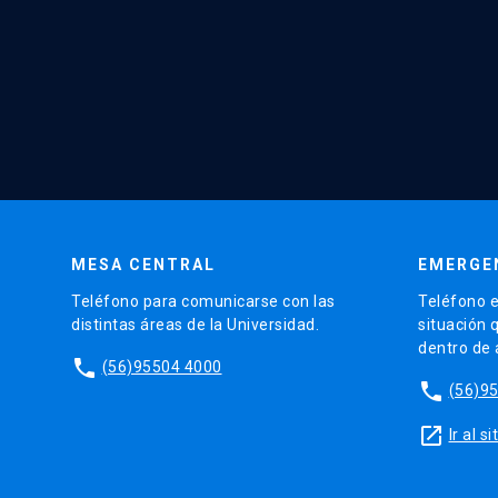
MESA CENTRAL
EMERGE
Teléfono para comunicarse con las
Teléfono e
distintas áreas de la Universidad.
situación 
dentro de
phone
(56)95504 4000
phone
(56)9
launch
Ir al 