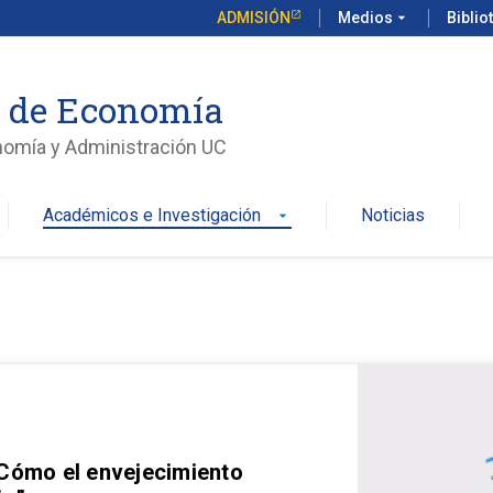
ADMISIÓN
Medios
arrow_drop_down
Biblio
o de Economía
nomía y Administración UC
Académicos e Investigación
Noticias
arrow_drop_down
 Cómo el envejecimiento