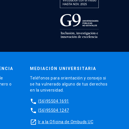
ENCIA
MEDIACIÓN UNIVERSITARIA
de
Teléfonos para orientación y consejo si
énero o
se ha vulnerado alguno de tus derechos
en la universidad.
phone
(56)95504 1691
phone
(56)95504 1247
launch
Ir a la Oficina de Ombuds UC