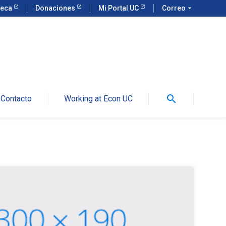
teca
Donaciones
Mi Portal UC
Correo
arrow_drop_down
search
Contacto
Working at Econ UC