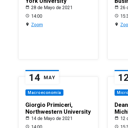
York University
Busi
28 de Mayo de 2021
26 
14:00
15:
Zoom
Zo
14
1
MAY
Macroeconomía
Micr
Giorgio Primiceri,
Dean
Northwestern University
Mich
14 de Mayo de 2021
12 
14:00
15: