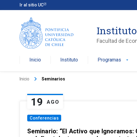
Ir al sitio UC
Institut
Facultad de Eco
Inicio
Instituto
Programas
arrow_drop_down
keyboard_arrow_right
Inicio
Seminarios
19
AGO
Conferencias
Seminario: “El Activo que Ignoramos: