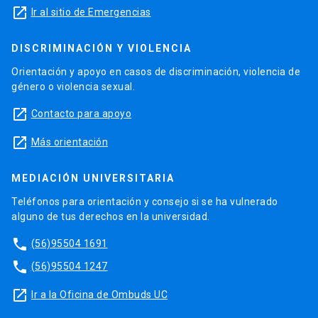
launch
Ir al sitio de Emergencias
DISCRIMINACIÓN Y VIOLENCIA
Orientación y apoyo en casos de discriminación, violencia de
género o violencia sexual.
launch
Contacto para apoyo
launch
Más orientación
MEDIACIÓN UNIVERSITARIA
Teléfonos para orientación y consejo si se ha vulnerado
alguno de tus derechos en la universidad.
phone
(56)95504 1691
phone
(56)95504 1247
launch
Ir a la Oficina de Ombuds UC