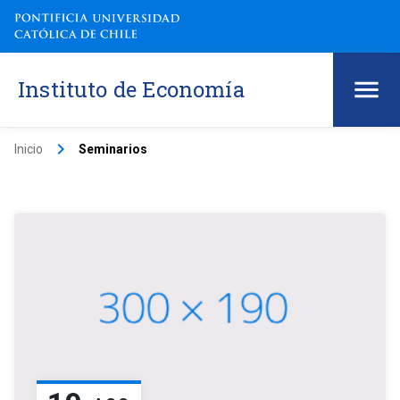
Instituto de Economía
keyboard_arrow_right
Inicio
Seminarios