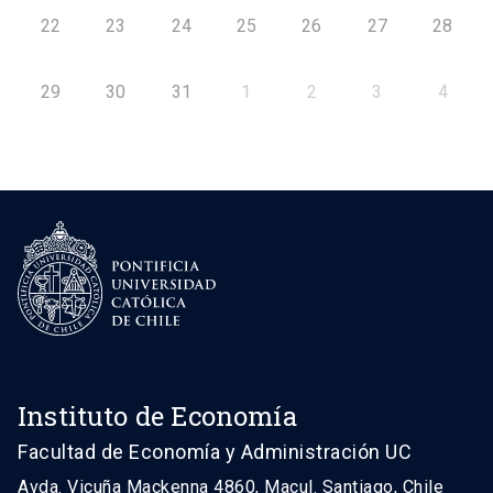
22
23
24
25
26
27
28
29
30
31
1
2
3
4
Instituto de Economía
Facultad de Economía y Administración UC
Avda. Vicuña Mackenna 4860, Macul. Santiago, Chile