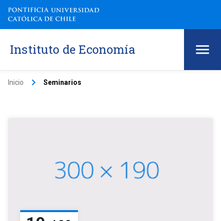
Instituto de Economía
keyboard_arrow_right
Inicio
Seminarios