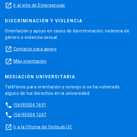
launch
Ir al sitio de Emergencias
DISCRIMINACIÓN Y VIOLENCIA
Orientación y apoyo en casos de discriminación, violencia de
género o violencia sexual.
launch
Contacto para apoyo
launch
Más orientación
MEDIACIÓN UNIVERSITARIA
Teléfonos para orientación y consejo si se ha vulnerado
alguno de tus derechos en la universidad.
phone
(56)95504 1691
phone
(56)95504 1247
launch
Ir a la Oficina de Ombuds UC