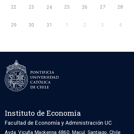
22
23
25
26
27
28
24
29
30
31
1
2
3
4
Instituto de Economía
Facultad de Economía y Administración UC
Avda. Vicuña Mackenna 4860, Macul. Santiago, Chile