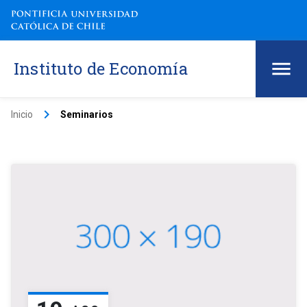
Instituto de Economía
keyboard_arrow_right
Inicio
Seminarios