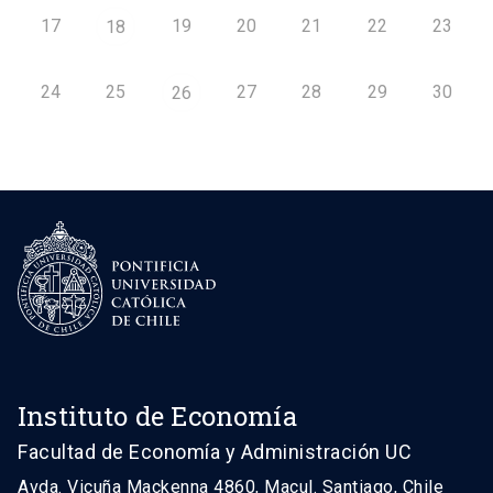
17
19
20
21
22
23
18
24
25
27
28
29
30
26
Instituto de Economía
Facultad de Economía y Administración UC
Avda. Vicuña Mackenna 4860, Macul. Santiago, Chile