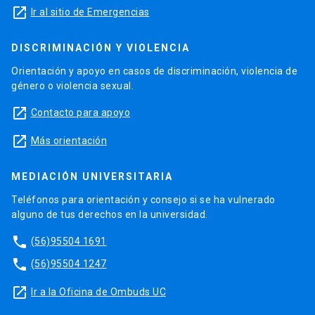
launch
Ir al sitio de Emergencias
DISCRIMINACIÓN Y VIOLENCIA
Orientación y apoyo en casos de discriminación, violencia de
género o violencia sexual.
launch
Contacto para apoyo
launch
Más orientación
MEDIACIÓN UNIVERSITARIA
Teléfonos para orientación y consejo si se ha vulnerado
alguno de tus derechos en la universidad.
phone
(56)95504 1691
phone
(56)95504 1247
launch
Ir a la Oficina de Ombuds UC