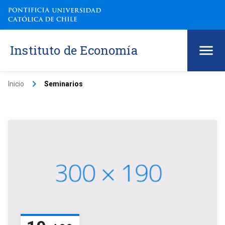
Instituto de Economía
keyboard_arrow_right
Inicio
Seminarios