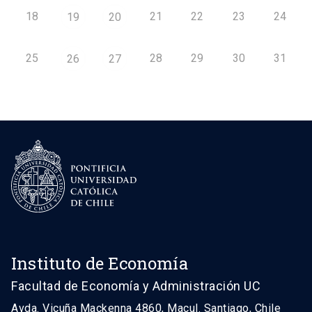
18
21
22
23
24
19
20
25
28
29
30
31
26
27
Instituto de Economía
Facultad de Economía y Administración UC
Avda. Vicuña Mackenna 4860, Macul. Santiago, Chile