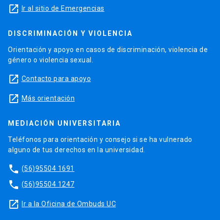
launch
Ir al sitio de Emergencias
DISCRIMINACIÓN Y VIOLENCIA
Orientación y apoyo en casos de discriminación, violencia de
género o violencia sexual.
launch
Contacto para apoyo
launch
Más orientación
MEDIACIÓN UNIVERSITARIA
Teléfonos para orientación y consejo si se ha vulnerado
alguno de tus derechos en la universidad.
phone
(56)95504 1691
phone
(56)95504 1247
launch
Ir a la Oficina de Ombuds UC