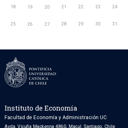
18
21
22
23
24
19
20
25
28
29
30
31
26
27
Instituto de Economía
Facultad de Economía y Administración UC
Avda. Vicuña Mackenna 4860, Macul. Santiago, Chile