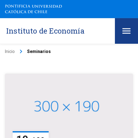
Instituto de Economía
keyboard_arrow_right
Inicio
Seminarios