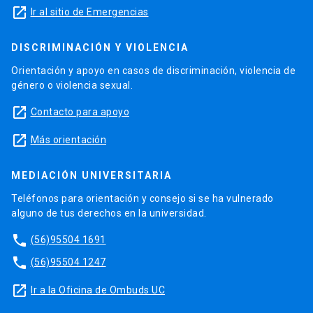
launch
Ir al sitio de Emergencias
DISCRIMINACIÓN Y VIOLENCIA
Orientación y apoyo en casos de discriminación, violencia de
género o violencia sexual.
launch
Contacto para apoyo
launch
Más orientación
MEDIACIÓN UNIVERSITARIA
Teléfonos para orientación y consejo si se ha vulnerado
alguno de tus derechos en la universidad.
phone
(56)95504 1691
phone
(56)95504 1247
launch
Ir a la Oficina de Ombuds UC