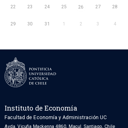
22
23
24
25
27
28
26
29
30
31
1
2
3
4
Instituto de Economía
Facultad de Economía y Administración UC
Avda. Vicuña Mackenna 4860, Macul. Santiago, Chile