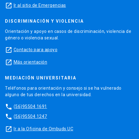
launch
Ir al sitio de Emergencias
DISCRIMINACIÓN Y VIOLENCIA
Orientación y apoyo en casos de discriminación, violencia de
género o violencia sexual.
launch
Contacto para apoyo
launch
Más orientación
MEDIACIÓN UNIVERSITARIA
Teléfonos para orientación y consejo si se ha vulnerado
alguno de tus derechos en la universidad.
phone
(56)95504 1691
phone
(56)95504 1247
launch
Ir a la Oficina de Ombuds UC