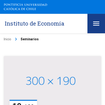
Instituto de Economía
keyboard_arrow_right
Inicio
Seminarios