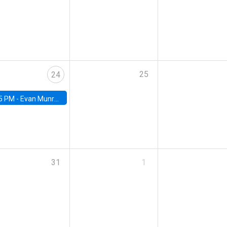
25
24
5 PM -
Evan Munro, Neyman Visiting Assistant Professor in the Department of Statistics at UC Berkeley
31
1