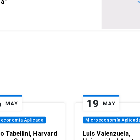
ia”
6
19
MAY
MAY
oeconomía Aplicada
Microeconomía Aplicad
o Tabellini, Harvard
Luis Valenzuela,