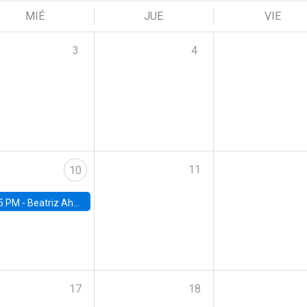
MIÉ
JUE
VIE
3
4
11
10
5 PM -
Beatriz Ahumada, PhD candidate, Universidad de Pittsburgh
17
18