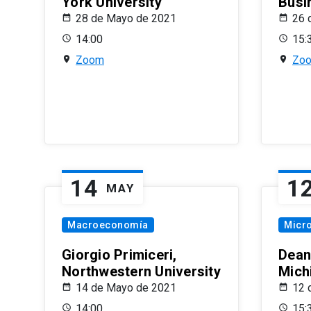
York University
Busi
28 de Mayo de 2021
26 
14:00
15:
Zoom
Zo
14
1
MAY
Macroeconomía
Micr
Giorgio Primiceri,
Dean
Northwestern University
Mich
14 de Mayo de 2021
12 
14:00
15: