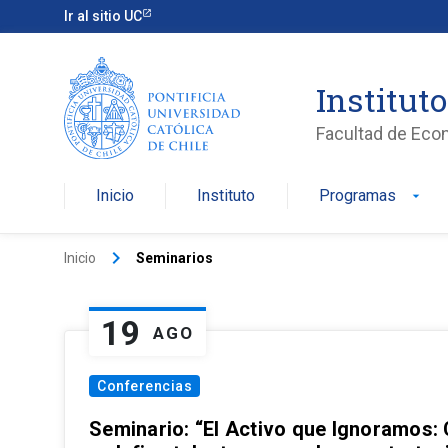
Ir al sitio UC
Institut
Facultad de Eco
Inicio
Instituto
Programas
arrow_drop_down
keyboard_arrow_right
Inicio
Seminarios
19
AGO
Conferencias
Seminario: “El Activo que Ignoramos: