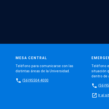
MESA CENTRAL
EMERGE
Teléfono para comunicarse con las
Teléfono e
distintas áreas de la Universidad.
situación 
dentro de
phone
(56)95504 4000
phone
(56)9
launch
Ir al 