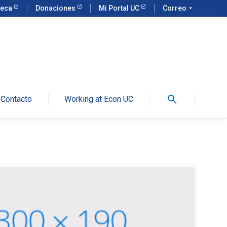
teca
Donaciones
Mi Portal UC
Correo
arrow_drop_down
search
Contacto
Working at Econ UC