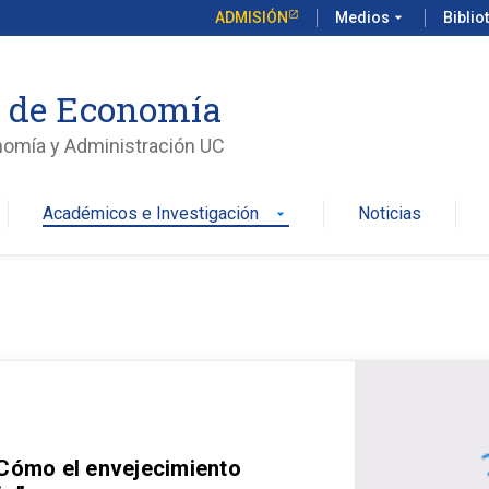
ADMISIÓN
Medios
arrow_drop_down
Biblio
o de Economía
nomía y Administración UC
Académicos e Investigación
Noticias
arrow_drop_down
 Cómo el envejecimiento