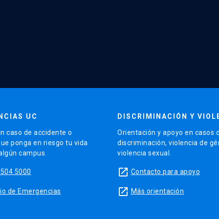
NCIAS UC
DISCRIMINACIÓN Y VIOL
n caso de accidente o
Orientación y apoyo en casos 
que ponga en riesgo tu vida
discriminación, violencia de g
 algún campus.
violencia sexual.
launch
5504 5000
Contacto para apoyo
launch
sitio de Emergencias
Más orientación