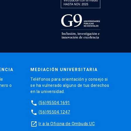
ENCIA
MEDIACIÓN UNIVERSITARIA
de
Teléfonos para orientación y consejo si
énero o
se ha vulnerado alguno de tus derechos
en la universidad.
phone
(56)95504 1691
phone
(56)95504 1247
launch
Ir a la Oficina de Ombuds UC