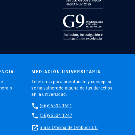
ENCIA
MEDIACIÓN UNIVERSITARIA
de
Teléfonos para orientación y consejo si
énero o
se ha vulnerado alguno de tus derechos
en la universidad.
phone
(56)95504 1691
phone
(56)95504 1247
launch
Ir a la Oficina de Ombuds UC