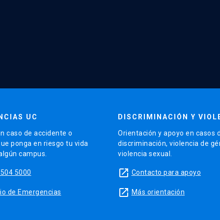
NCIAS UC
DISCRIMINACIÓN Y VIOL
n caso de accidente o
Orientación y apoyo en casos 
que ponga en riesgo tu vida
discriminación, violencia de g
 algún campus.
violencia sexual.
launch
5504 5000
Contacto para apoyo
launch
sitio de Emergencias
Más orientación