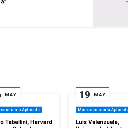
ia”
6
19
MAY
MAY
oeconomía Aplicada
Microeconomía Aplicad
o Tabellini, Harvard
Luis Valenzuela,