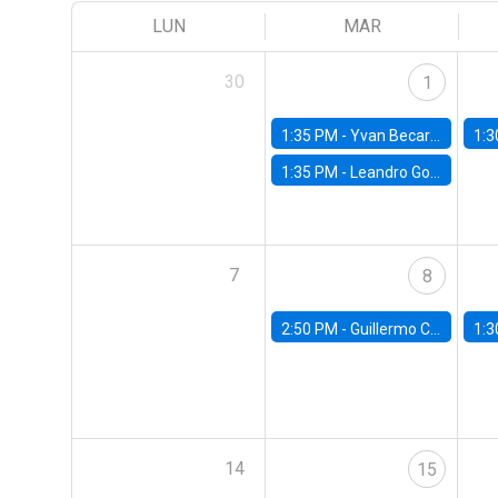
LUN
MAR
30
1
1:35 PM -
Yvan Becard, PUC Río
1:3
1:35 PM -
Leandro Gorno, FGV EPGE Brazilian School of Economics and Finance
7
8
2:50 PM -
Guillermo Carlomagno, Banco Central de Chile
1:3
14
15