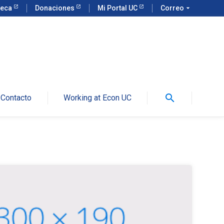
teca
Donaciones
Mi Portal UC
Correo
arrow_drop_down
search
Contacto
Working at Econ UC