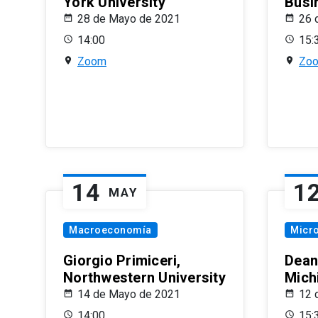
York University
Busi
28 de Mayo de 2021
26 
14:00
15:
Zoom
Zo
14
1
MAY
Macroeconomía
Micr
Giorgio Primiceri,
Dean
Northwestern University
Mich
14 de Mayo de 2021
12 
14:00
15: