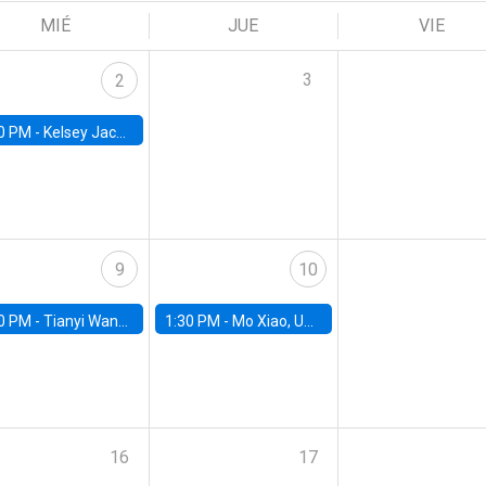
MIÉ
JUE
VIE
3
2
0 PM -
Kelsey Jack, UC Berkeley
9
10
0 PM -
Tianyi Wang, University of Toronto
1:30 PM -
Mo Xiao, University of Arizona
16
17