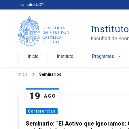
Ir al sitio UC
Institut
Facultad de Eco
Inicio
Instituto
Programas
arrow_drop_down
keyboard_arrow_right
Inicio
Seminarios
19
AGO
Conferencias
Seminario: “El Activo que Ignoramos: