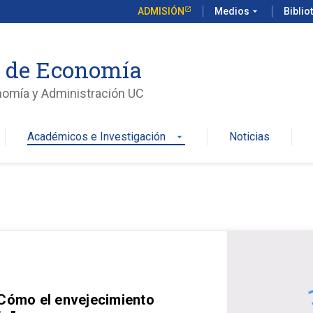
ADMISIÓN
Medios
arrow_drop_down
Biblio
o de Economía
nomía y Administración UC
Académicos e Investigación
Noticias
arrow_drop_down
 Cómo el envejecimiento