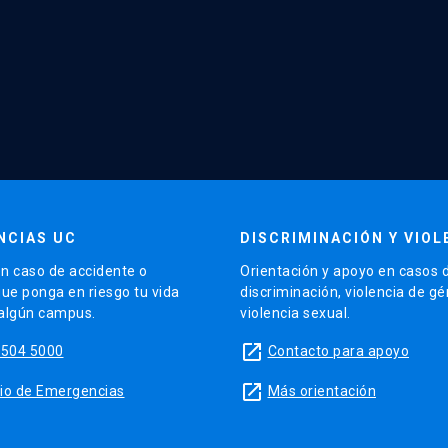
NCIAS UC
DISCRIMINACIÓN Y VIOL
n caso de accidente o
Orientación y apoyo en casos 
que ponga en riesgo tu vida
discriminación, violencia de g
 algún campus.
violencia sexual.
launch
5504 5000
Contacto para apoyo
launch
sitio de Emergencias
Más orientación