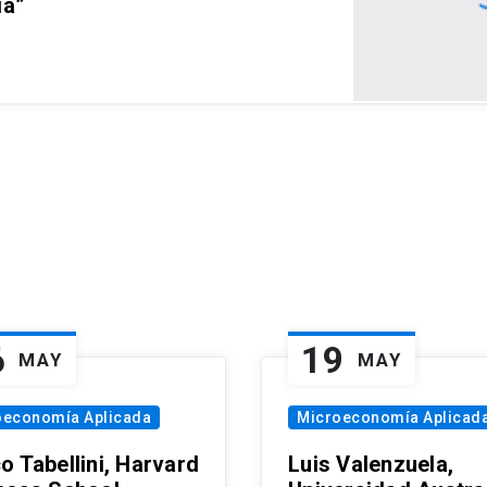
ia”
6
19
MAY
MAY
oeconomía Aplicada
Microeconomía Aplicad
o Tabellini, Harvard
Luis Valenzuela,