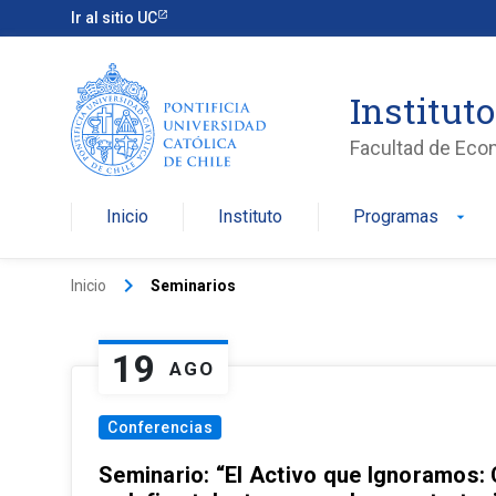
Ir al sitio UC
Institut
Facultad de Eco
Inicio
Instituto
Programas
arrow_drop_down
keyboard_arrow_right
Inicio
Seminarios
19
AGO
Conferencias
Seminario: “El Activo que Ignoramos: