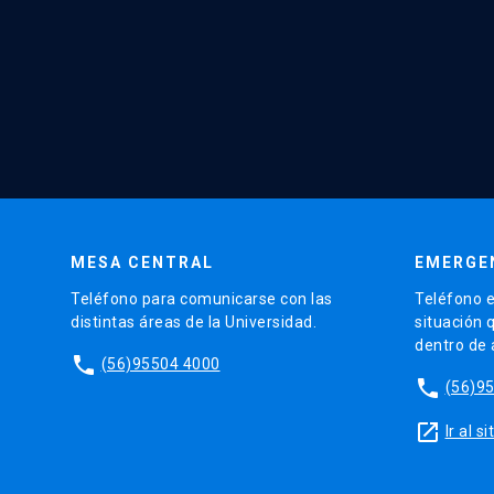
MESA CENTRAL
EMERGE
Teléfono para comunicarse con las
Teléfono e
distintas áreas de la Universidad.
situación 
dentro de
phone
(56)95504 4000
phone
(56)9
launch
Ir al 