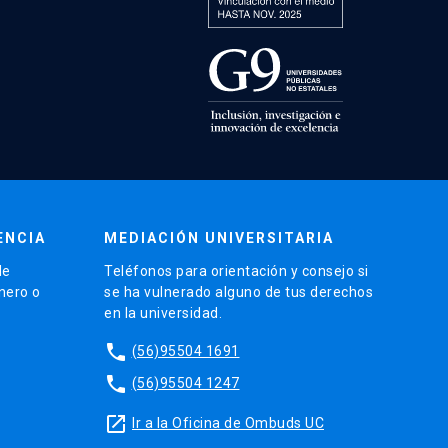
ENCIA
MEDIACIÓN UNIVERSITARIA
de
Teléfonos para orientación y consejo si
énero o
se ha vulnerado alguno de tus derechos
en la universidad.
phone
(56)95504 1691
phone
(56)95504 1247
launch
Ir a la Oficina de Ombuds UC