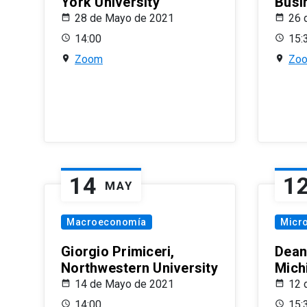
York University
Busi
28 de Mayo de 2021
26 
14:00
15:
Zoom
Zo
14
1
MAY
Macroeconomía
Micr
Giorgio Primiceri,
Dean
Northwestern University
Mich
14 de Mayo de 2021
12 
14:00
15: