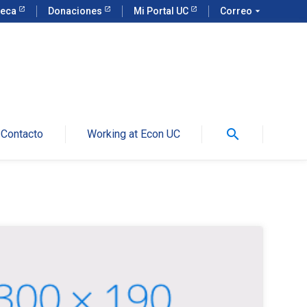
teca
Donaciones
Mi Portal UC
Correo
arrow_drop_down
search
Contacto
Working at Econ UC