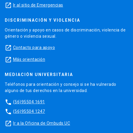
launch
Ir al sitio de Emergencias
DISCRIMINACIÓN Y VIOLENCIA
Orientación y apoyo en casos de discriminación, violencia de
género o violencia sexual.
launch
Contacto para apoyo
launch
Más orientación
MEDIACIÓN UNIVERSITARIA
Teléfonos para orientación y consejo si se ha vulnerado
alguno de tus derechos en la universidad.
phone
(56)95504 1691
phone
(56)95504 1247
launch
Ir a la Oficina de Ombuds UC