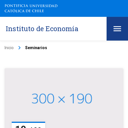
Instituto de Economía
keyboard_arrow_right
Inicio
Seminarios