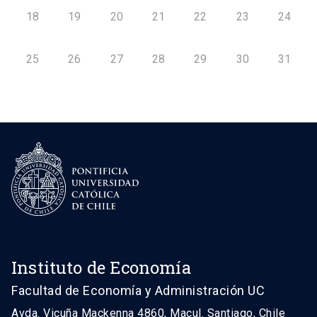
18
19
20
21
22
23
24
25
26
27
28
29
30
31
Instituto de Economía
Facultad de Economía y Administración UC
Avda. Vicuña Mackenna 4860, Macul. Santiago, Chile