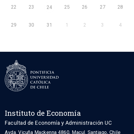
22
23
25
26
27
28
24
29
30
31
1
2
3
4
Instituto de Economía
Facultad de Economía y Administración UC
Avda. Vicuña Mackenna 4860, Macul. Santiago, Chile