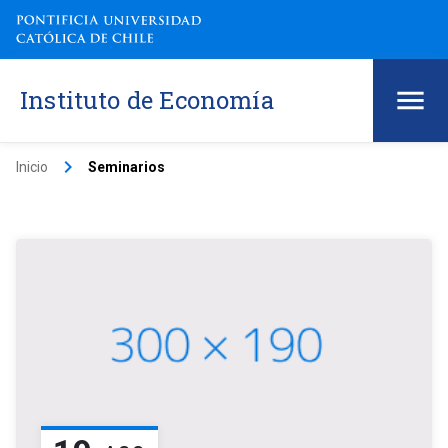
Instituto de Economía
keyboard_arrow_right
Inicio
Seminarios