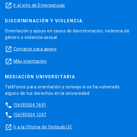
launch
Ir al sitio de Emergencias
DISCRIMINACIÓN Y VIOLENCIA
Orientación y apoyo en casos de discriminación, violencia de
género o violencia sexual.
launch
Contacto para apoyo
launch
Más orientación
MEDIACIÓN UNIVERSITARIA
Teléfonos para orientación y consejo si se ha vulnerado
alguno de tus derechos en la universidad.
phone
(56)95504 1691
phone
(56)95504 1247
launch
Ir a la Oficina de Ombuds UC