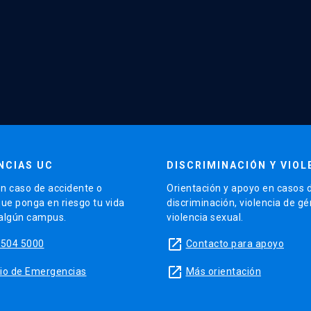
NCIAS UC
DISCRIMINACIÓN Y VIOL
n caso de accidente o
Orientación y apoyo en casos 
que ponga en riesgo tu vida
discriminación, violencia de g
 algún campus.
violencia sexual.
launch
5504 5000
Contacto para apoyo
launch
sitio de Emergencias
Más orientación