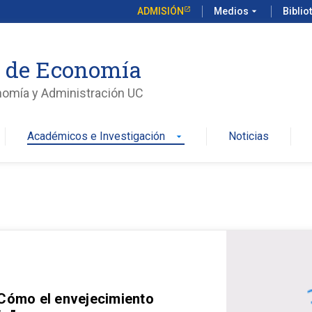
ADMISIÓN
Medios
arrow_drop_down
Biblio
o de Economía
nomía y Administración UC
Académicos e Investigación
Noticias
arrow_drop_down
 Cómo el envejecimiento