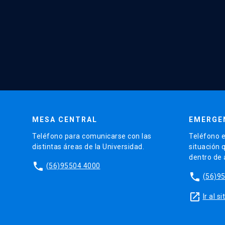
MESA CENTRAL
EMERGE
Teléfono para comunicarse con las
Teléfono e
distintas áreas de la Universidad.
situación 
dentro de
phone
(56)95504 4000
phone
(56)9
launch
Ir al 