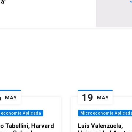
ia”
6
19
MAY
MAY
oeconomía Aplicada
Microeconomía Aplicad
o Tabellini, Harvard
Luis Valenzuela,