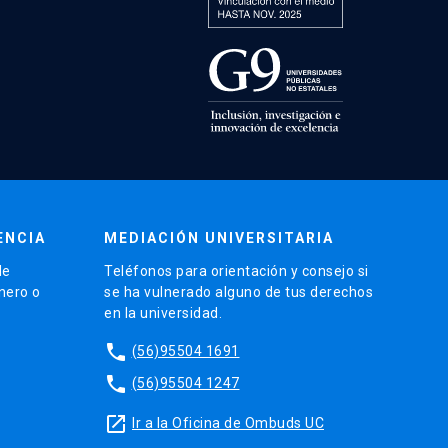
ENCIA
MEDIACIÓN UNIVERSITARIA
de
Teléfonos para orientación y consejo si
énero o
se ha vulnerado alguno de tus derechos
en la universidad.
phone
(56)95504 1691
phone
(56)95504 1247
launch
Ir a la Oficina de Ombuds UC