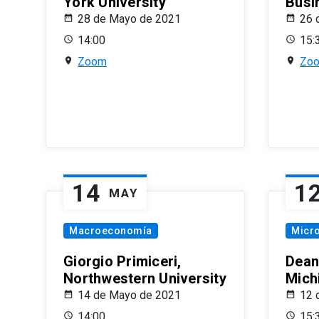
York University
Busi
28 de Mayo de 2021
26 
14:00
15:
Zoom
Zo
14
1
MAY
Macroeconomía
Micr
Giorgio Primiceri,
Dean
Northwestern University
Mich
14 de Mayo de 2021
12 
14:00
15: