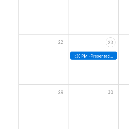
22
23
1:30 PM -
Presentación IPoM de septiembre
29
30