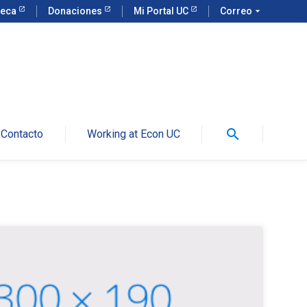
teca
Donaciones
Mi Portal UC
Correo
arrow_drop_down
search
Contacto
Working at Econ UC