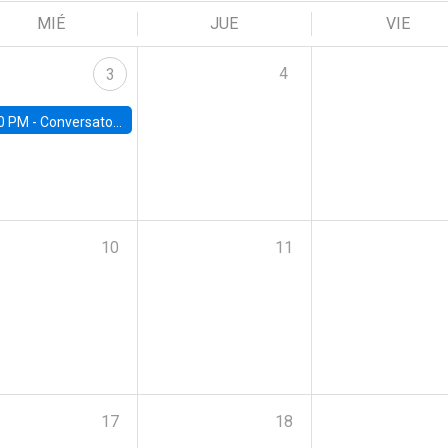
MIÉ
JUE
VIE
4
3
0 PM -
Conversatorio | Pobreza, Salud Mental y Violencia: Perspectivas y Propuestas desde la UC
10
11
17
18