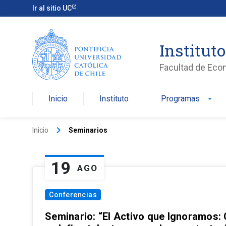
Ir al sitio UC
Institut
Facultad de Eco
Inicio
Instituto
Programas
arrow_drop_down
keyboard_arrow_right
Inicio
Seminarios
19
AGO
Conferencias
Seminario: “El Activo que Ignoramos: