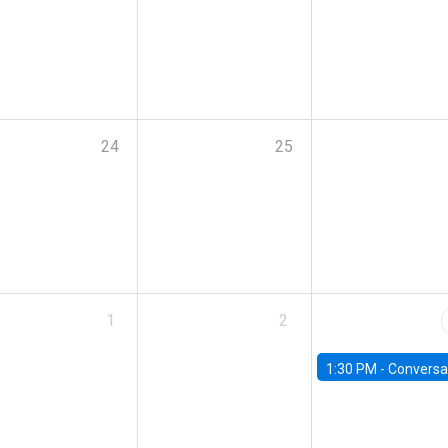
24
25
1
2
1:30 PM -
Conversatorio: “Escenario Macro y Presupue