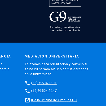
ENCIA
MEDIACIÓN UNIVERSITARIA
de
Teléfonos para orientación y consejo si
énero o
se ha vulnerado alguno de tus derechos
en la universidad.
phone
(56)95504 1691
phone
(56)95504 1247
launch
Ir a la Oficina de Ombuds UC