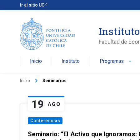
Ir al sitio UC
Institut
Facultad de Eco
Inicio
Instituto
Programas
arrow_drop_down
keyboard_arrow_right
Inicio
Seminarios
19
AGO
Conferencias
Seminario: “El Activo que Ignoramos: