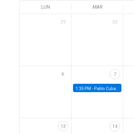
LUN
MAR
29
30
6
7
1:35 PM -
Pablo Cuba, FED Board
13
14