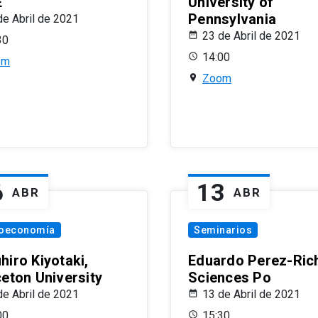
E
University of
Pennsylvania
de Abril de 2021
23 de Abril de 2021
30
14:00
om
Zoom
6
13
ABR
ABR
oeconomía
Seminarios
hiro Kiyotaki,
Eduardo Perez-Rich
ceton University
Sciences Po
de Abril de 2021
13 de Abril de 2021
00
15:30