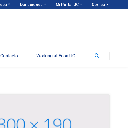
teca
Donaciones
Mi Portal UC
Correo
arrow_drop_down
search
Contacto
Working at Econ UC