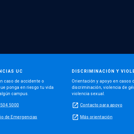
NCIAS UC
DISCRIMINACIÓN Y VIOL
n caso de accidente o
Orientación y apoyo en casos 
que ponga en riesgo tu vida
discriminación, violencia de g
 algún campus.
violencia sexual.
launch
5504 5000
Contacto para apoyo
launch
sitio de Emergencias
Más orientación