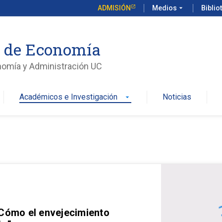
ADMISIÓN
Medios
arrow_drop_down
Biblio
o de Economía
nomía y Administración UC
Académicos e Investigación
Noticias
arrow_drop_down
 Cómo el envejecimiento