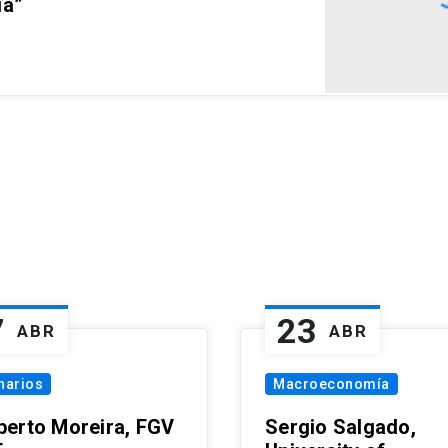
ia”
7
23
ABR
ABR
narios
Macroeconomía
erto Moreira, FGV
Sergio Salgado,