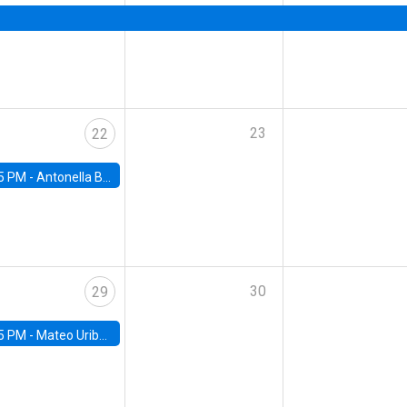
23
22
5 PM -
Antonella Bancalari, Institute for Fiscal Studies (IFS) and Research Associate at University College London (UCL)
30
29
5 PM -
Mateo Uribe-Castro, Universidad de los Andes (Colombia)