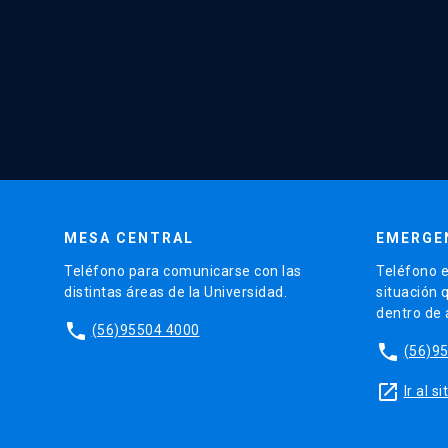
MESA CENTRAL
EMERGE
Teléfono para comunicarse con las
Teléfono e
distintas áreas de la Universidad.
situación 
dentro de
phone
(56)95504 4000
phone
(56)9
launch
Ir al 