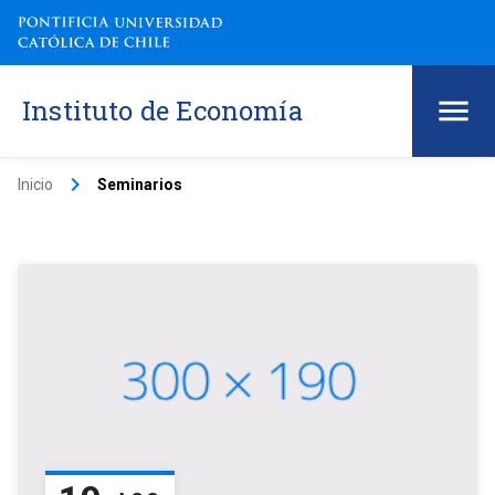
Instituto de Economía
keyboard_arrow_right
Inicio
Seminarios