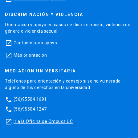
DISCRIMINACIÓN Y VIOLENCIA
Orientación y apoyo en casos de discriminación, violencia de
género o violencia sexual.
launch
Contacto para apoyo
launch
Más orientación
MEDIACIÓN UNIVERSITARIA
Teléfonos para orientación y consejo si se ha vulnerado
alguno de tus derechos en la universidad.
phone
(56)95504 1691
phone
(56)95504 1247
launch
Ir a la Oficina de Ombuds UC