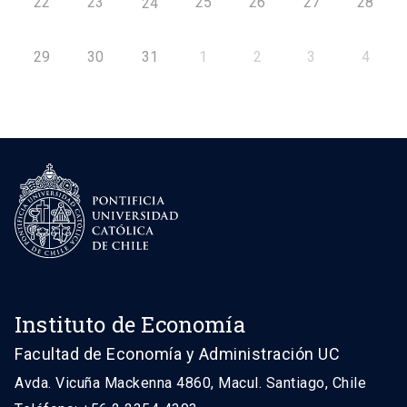
22
23
25
26
27
28
24
29
30
31
1
2
3
4
Instituto de Economía
Facultad de Economía y Administración UC
Avda. Vicuña Mackenna 4860, Macul. Santiago, Chile