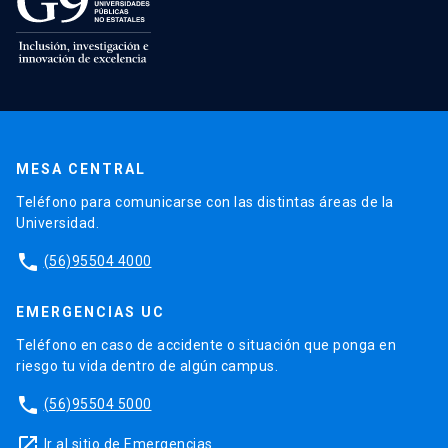
MESA CENTRAL
Teléfono para comunicarse con las distintas áreas de la
Universidad.
phone
(56)95504 4000
EMERGENCIAS UC
Teléfono en caso de accidente o situación que ponga en
riesgo tu vida dentro de algún campus.
phone
(56)95504 5000
launch
Ir al sitio de Emergencias