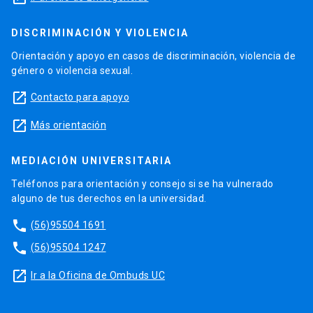
DISCRIMINACIÓN Y VIOLENCIA
Orientación y apoyo en casos de discriminación, violencia de
género o violencia sexual.
launch
Contacto para apoyo
launch
Más orientación
MEDIACIÓN UNIVERSITARIA
Teléfonos para orientación y consejo si se ha vulnerado
alguno de tus derechos en la universidad.
phone
(56)95504 1691
phone
(56)95504 1247
launch
Ir a la Oficina de Ombuds UC