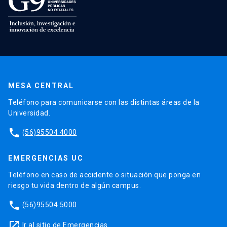
MESA CENTRAL
Teléfono para comunicarse con las distintas áreas de la
Universidad.
phone
(56)95504 4000
EMERGENCIAS UC
Teléfono en caso de accidente o situación que ponga en
riesgo tu vida dentro de algún campus.
phone
(56)95504 5000
launch
Ir al sitio de Emergencias