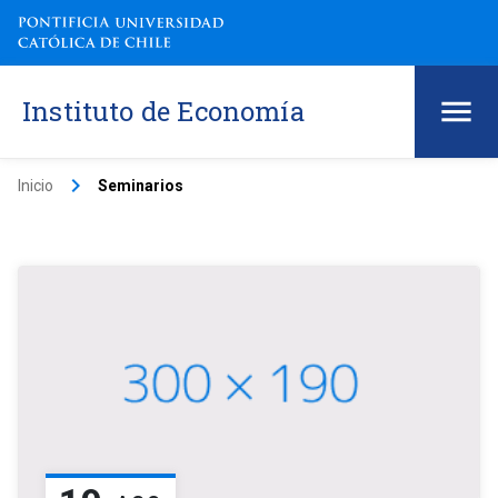
Instituto de Economía
keyboard_arrow_right
Inicio
Seminarios