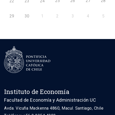
25
26
27
28
22
23
24
29
30
1
2
3
4
5
Instituto de Economía
Facultad de Economía y Administración UC
Avda. Vicuña Mackenna 4860, Macul. Santiago, Chile