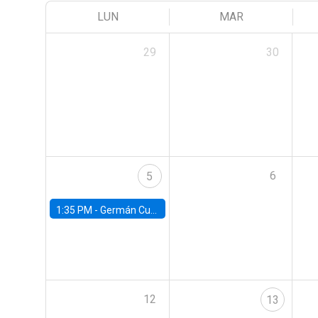
LUN
MAR
29
30
6
5
1:35 PM -
Germán Cubas, University of Houston
12
13