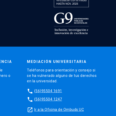
ENCIA
MEDIACIÓN UNIVERSITARIA
de
Teléfonos para orientación y consejo si
énero o
se ha vulnerado alguno de tus derechos
en la universidad.
phone
(56)95504 1691
phone
(56)95504 1247
launch
Ir a la Oficina de Ombuds UC