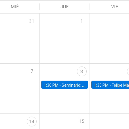
MIÉ
JUE
VIE
31
1
7
8
1:30 PM -
Seminario: “Recuperando la humanidad para progresar en la era de la IA»
1:35 PM -
Felipe Martínez, alumno Doctorado en Ec
15
14