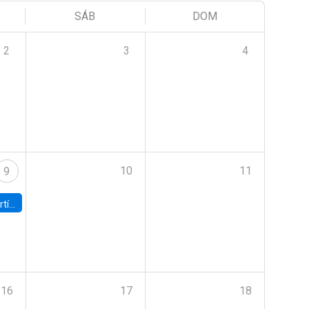
SÁB
DOM
2
3
4
10
11
9
onomía UC
16
17
18