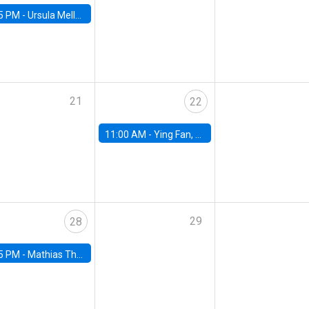
5 PM -
Ursula Mello, Insper - Institute of Education and Research
21
22
11:00 AM -
Ying Fan, University of Michigan
29
28
5 PM -
Mathias Thoenig, University of Lausanne