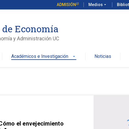
ADMISIÓN
Medios
arrow_drop_down
Biblio
o de Economía
nomía y Administración UC
Académicos e Investigación
Noticias
arrow_drop_down
 Cómo el envejecimiento