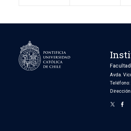
Inst
Facultad
Avda. Vic
Teléfono
Direcció