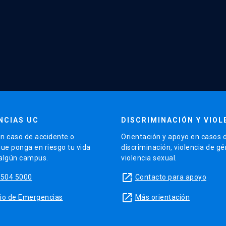
NCIAS UC
DISCRIMINACIÓN Y VIOL
n caso de accidente o
Orientación y apoyo en casos 
que ponga en riesgo tu vida
discriminación, violencia de g
 algún campus.
violencia sexual.
launch
5504 5000
Contacto para apoyo
launch
sitio de Emergencias
Más orientación