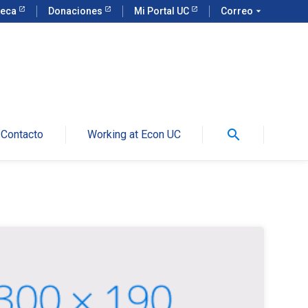
teca
Donaciones
Mi Portal UC
Correo
arrow_drop_down
search
Contacto
Working at Econ UC