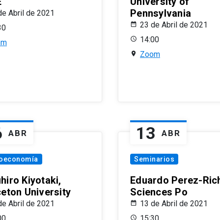
E
University of
Pennsylvania
de Abril de 2021
23 de Abril de 2021
30
14:00
om
Zoom
6
13
ABR
ABR
oeconomía
Seminarios
hiro Kiyotaki,
Eduardo Perez-Rich
ceton University
Sciences Po
de Abril de 2021
13 de Abril de 2021
00
15:30