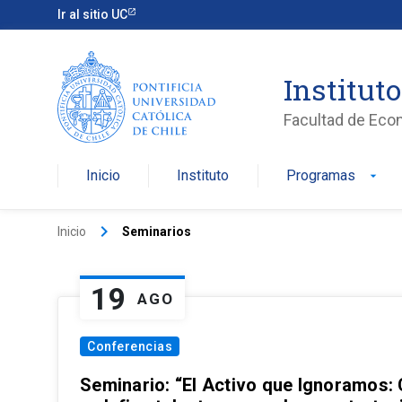
Ir al sitio UC
Institut
Facultad de Eco
Inicio
Instituto
Programas
arrow_drop_down
keyboard_arrow_right
Inicio
Seminarios
19
AGO
Conferencias
Seminario: “El Activo que Ignoramos: