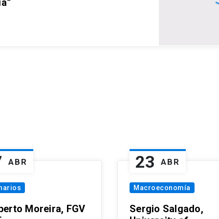
ia”
7
23
ABR
ABR
narios
Macroeconomía
erto Moreira, FGV
Sergio Salgado,