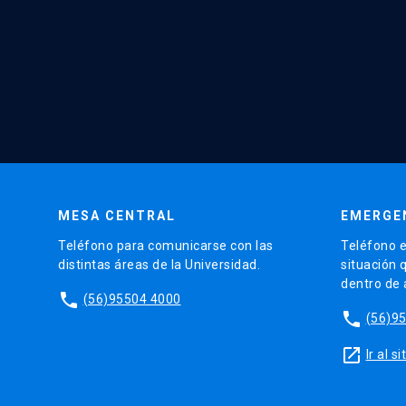
MESA CENTRAL
EMERGE
Teléfono para comunicarse con las
Teléfono e
distintas áreas de la Universidad.
situación 
dentro de
phone
(56)95504 4000
phone
(56)9
launch
Ir al 