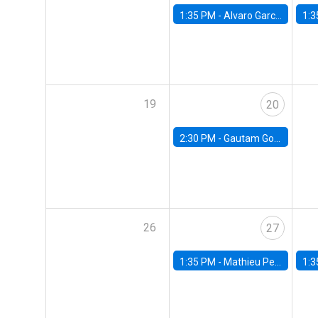
1:35 PM -
Alvaro Garcia-Marin, Universidad de Los Andes
1:3
19
20
2:30 PM -
Gautam Gowrisankaran, Columbia University
26
27
1:35 PM -
Mathieu Pedemonte, IDB
1:3