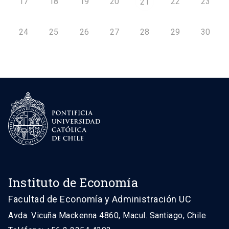
17
18
19
20
22
23
21
24
25
26
27
28
29
30
Instituto de Economía
Facultad de Economía y Administración UC
Avda. Vicuña Mackenna 4860, Macul. Santiago, Chile