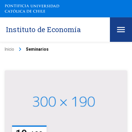
Instituto de Economía
keyboard_arrow_right
Inicio
Seminarios