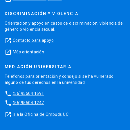
DISCRIMINACIÓN Y VIOLENCIA
Orientación y apoyo en casos de discriminación, violencia de
género o violencia sexual.
launch
Contacto para apoyo
launch
Más orientación
MEDIACIÓN UNIVERSITARIA
Teléfonos para orientación y consejo si se ha vulnerado
alguno de tus derechos en la universidad.
phone
(56)95504 1691
phone
(56)95504 1247
launch
Ir a la Oficina de Ombuds UC