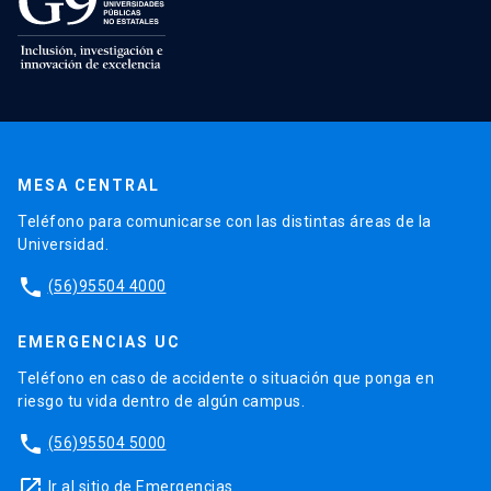
MESA CENTRAL
Teléfono para comunicarse con las distintas áreas de la
Universidad.
phone
(56)95504 4000
EMERGENCIAS UC
Teléfono en caso de accidente o situación que ponga en
riesgo tu vida dentro de algún campus.
phone
(56)95504 5000
launch
Ir al sitio de Emergencias