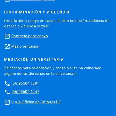
DISCRIMINACIÓN Y VIOLENCIA
Orientación y apoyo en casos de discriminación, violencia de
género o violencia sexual.
launch
Contacto para apoyo
launch
Más orientación
MEDIACIÓN UNIVERSITARIA
Teléfonos para orientación y consejo si se ha vulnerado
alguno de tus derechos en la universidad.
phone
(56)95504 1691
phone
(56)95504 1247
launch
Ir a la Oficina de Ombuds UC