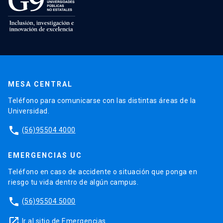
MESA CENTRAL
Teléfono para comunicarse con las distintas áreas de la
Universidad.
phone
(56)95504 4000
EMERGENCIAS UC
Teléfono en caso de accidente o situación que ponga en
riesgo tu vida dentro de algún campus.
phone
(56)95504 5000
launch
Ir al sitio de Emergencias