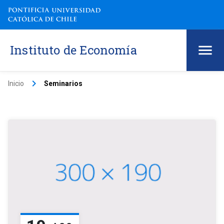
Instituto de Economía
keyboard_arrow_right
Inicio
Seminarios