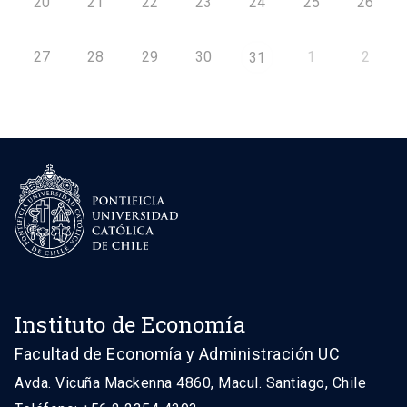
20
21
22
23
24
25
26
27
28
29
30
1
2
31
Instituto de Economía
Facultad de Economía y Administración UC
Avda. Vicuña Mackenna 4860, Macul. Santiago, Chile