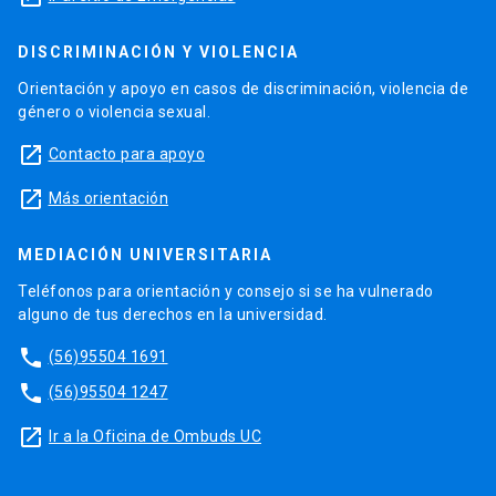
DISCRIMINACIÓN Y VIOLENCIA
Orientación y apoyo en casos de discriminación, violencia de
género o violencia sexual.
launch
Contacto para apoyo
launch
Más orientación
MEDIACIÓN UNIVERSITARIA
Teléfonos para orientación y consejo si se ha vulnerado
alguno de tus derechos en la universidad.
phone
(56)95504 1691
phone
(56)95504 1247
launch
Ir a la Oficina de Ombuds UC