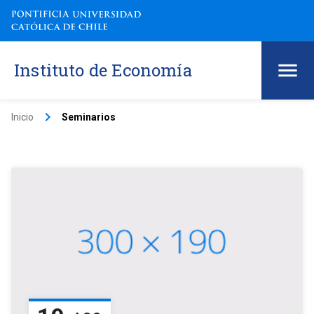
Instituto de Economía
keyboard_arrow_right
Inicio
Seminarios