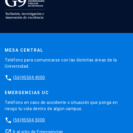
MESA CENTRAL
Teléfono para comunicarse con las distintas áreas de la
Universidad.
phone
(56)95504 4000
EMERGENCIAS UC
Teléfono en caso de accidente o situación que ponga en
riesgo tu vida dentro de algún campus.
phone
(56)95504 5000
launch
Ir al sitio de Emergencias