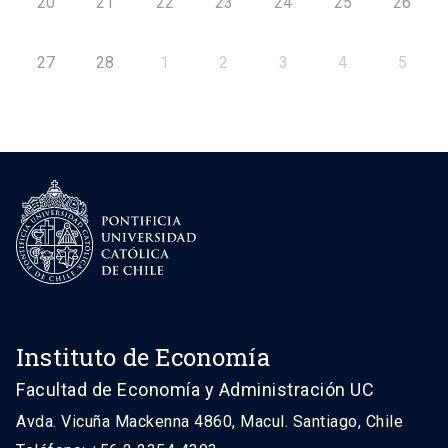
20
21
22
23
24
25
26
27
28
1
2
3
4
5
Instituto de Economía
Facultad de Economía y Administración UC
Avda. Vicuña Mackenna 4860, Macul. Santiago, Chile