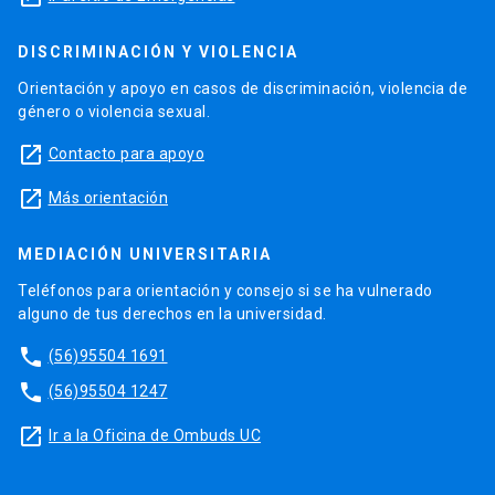
DISCRIMINACIÓN Y VIOLENCIA
Orientación y apoyo en casos de discriminación, violencia de
género o violencia sexual.
launch
Contacto para apoyo
launch
Más orientación
MEDIACIÓN UNIVERSITARIA
Teléfonos para orientación y consejo si se ha vulnerado
alguno de tus derechos en la universidad.
phone
(56)95504 1691
phone
(56)95504 1247
launch
Ir a la Oficina de Ombuds UC