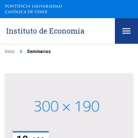
Instituto de Economía
keyboard_arrow_right
Inicio
Seminarios