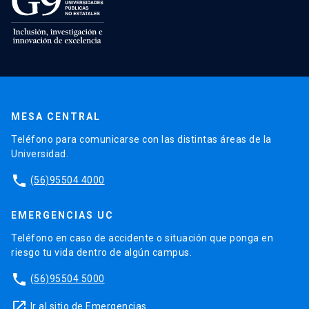
MESA CENTRAL
Teléfono para comunicarse con las distintas áreas de la
Universidad.
phone
(56)95504 4000
EMERGENCIAS UC
Teléfono en caso de accidente o situación que ponga en
riesgo tu vida dentro de algún campus.
phone
(56)95504 5000
launch
Ir al sitio de Emergencias