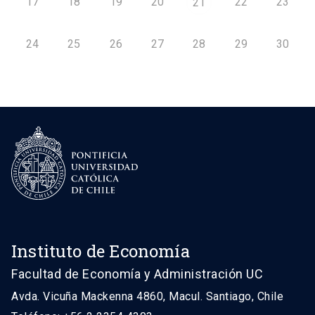
17
18
19
20
22
23
21
24
25
26
27
28
29
30
Instituto de Economía
Facultad de Economía y Administración UC
Avda. Vicuña Mackenna 4860, Macul. Santiago, Chile