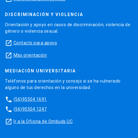
DISCRIMINACIÓN Y VIOLENCIA
Orientación y apoyo en casos de discriminación, violencia de
género o violencia sexual.
launch
Contacto para apoyo
launch
Más orientación
MEDIACIÓN UNIVERSITARIA
Teléfonos para orientación y consejo si se ha vulnerado
alguno de tus derechos en la universidad.
phone
(56)95504 1691
phone
(56)95504 1247
launch
Ir a la Oficina de Ombuds UC