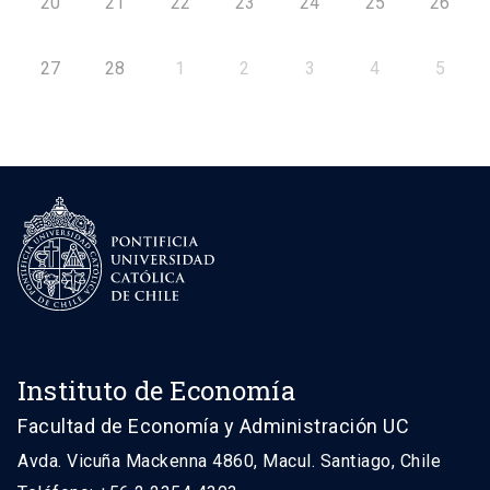
20
21
22
23
24
25
26
27
28
1
2
3
4
5
Instituto de Economía
Facultad de Economía y Administración UC
Avda. Vicuña Mackenna 4860, Macul. Santiago, Chile