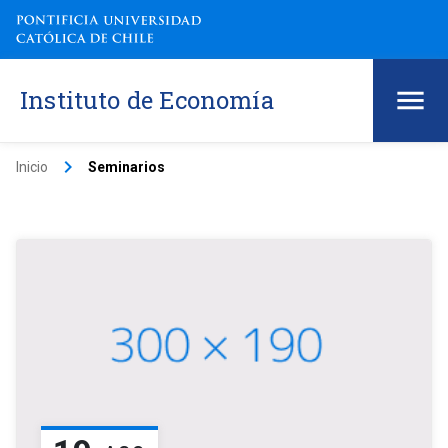
Instituto de Economía
keyboard_arrow_right
Inicio
Seminarios