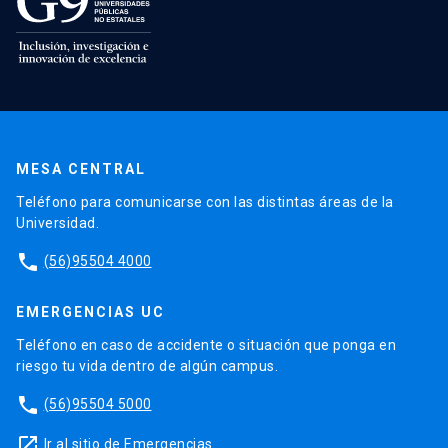
MESA CENTRAL
Teléfono para comunicarse con las distintas áreas de la
Universidad.
phone
(56)95504 4000
EMERGENCIAS UC
Teléfono en caso de accidente o situación que ponga en
riesgo tu vida dentro de algún campus.
phone
(56)95504 5000
launch
Ir al sitio de Emergencias