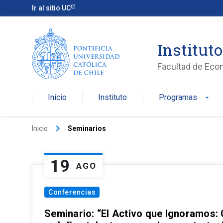
Ir al sitio UC
Institut
Facultad de Eco
Inicio
Instituto
Programas
arrow_drop_down
keyboard_arrow_right
Inicio
Seminarios
19
AGO
Conferencias
Seminario: “El Activo que Ignoramos: