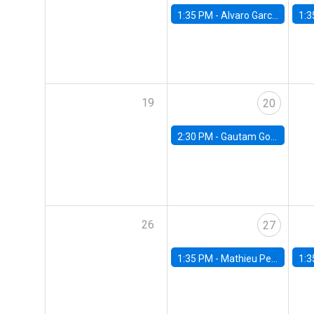
1:35 PM -
Alvaro Garcia-Marin, Universidad de Los Andes
1:3
19
20
2:30 PM -
Gautam Gowrisankaran, Columbia University
26
27
1:35 PM -
Mathieu Pedemonte, IDB
1:3