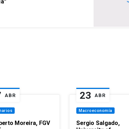
ia”
7
23
ABR
ABR
narios
Macroeconomía
erto Moreira, FGV
Sergio Salgado,