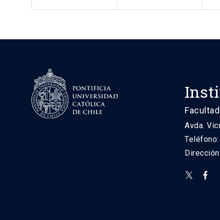
Inst
Facultad
Avda. Vic
Teléfono
Direcció