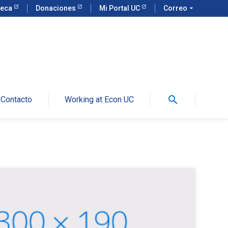
teca
Donaciones
Mi Portal UC
Correo
arrow_drop_down
search
Contacto
Working at Econ UC