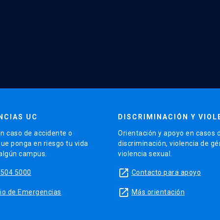
NCIAS UC
DISCRIMINACIÓN Y VIOL
n caso de accidente o
Orientación y apoyo en casos 
que ponga en riesgo tu vida
discriminación, violencia de g
 algún campus.
violencia sexual.
launch
5504 5000
Contacto para apoyo
launch
sitio de Emergencias
Más orientación