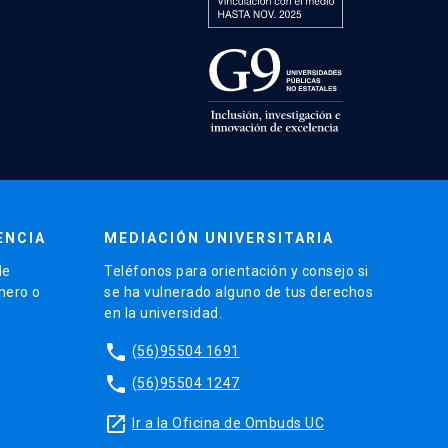
ENCIA
MEDIACIÓN UNIVERSITARIA
de
Teléfonos para orientación y consejo si
énero o
se ha vulnerado alguno de tus derechos
en la universidad.
phone
(56)95504 1691
phone
(56)95504 1247
launch
Ir a la Oficina de Ombuds UC