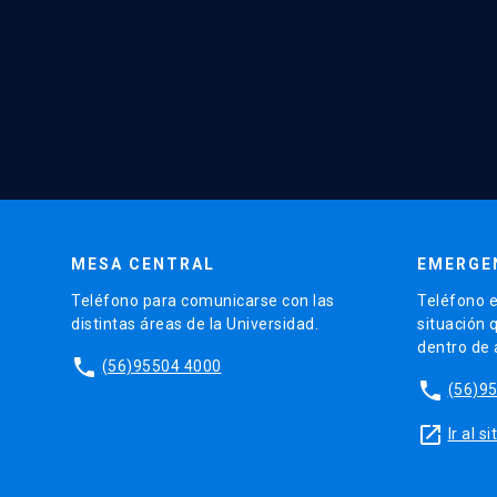
MESA CENTRAL
EMERGE
Teléfono para comunicarse con las
Teléfono e
distintas áreas de la Universidad.
situación 
dentro de
phone
(56)95504 4000
phone
(56)9
launch
Ir al 