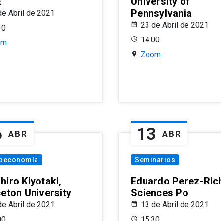
E
University of
Pennsylvania
de Abril de 2021
23 de Abril de 2021
30
14:00
om
Zoom
6
13
ABR
ABR
oeconomía
Seminarios
hiro Kiyotaki,
Eduardo Perez-Rich
ceton University
Sciences Po
de Abril de 2021
13 de Abril de 2021
00
15:30