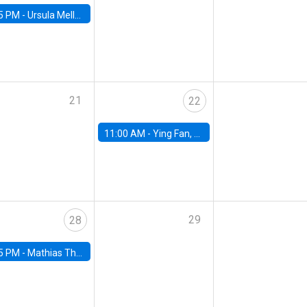
5 PM -
Ursula Mello, Insper - Institute of Education and Research
21
22
11:00 AM -
Ying Fan, University of Michigan
29
28
5 PM -
Mathias Thoenig, University of Lausanne