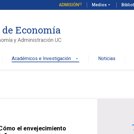
ADMISIÓN
Medios
arrow_drop_down
Biblio
o de Economía
nomía y Administración UC
Académicos e Investigación
Noticias
arrow_drop_down
 Cómo el envejecimiento