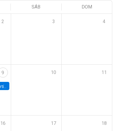
SÁB
DOM
2
3
4
10
11
9
onomía UC
16
17
18