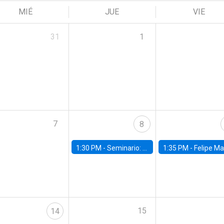
MIÉ
JUE
VIE
31
1
7
8
1:30 PM -
Seminario: “Recuperando la humanidad para progresar en la era de la IA»
1:35 PM -
Felipe Martínez, alumno Doctorado en Ec
15
14