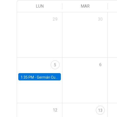
LUN
MAR
29
30
6
5
1:35 PM -
Germán Cubas, University of Houston
12
13