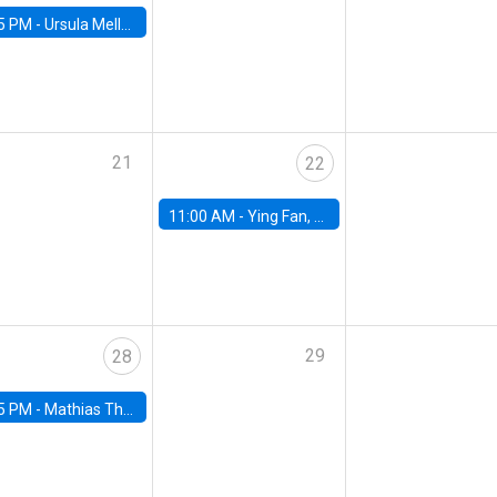
5 PM -
Ursula Mello, Insper - Institute of Education and Research
21
22
11:00 AM -
Ying Fan, University of Michigan
29
28
5 PM -
Mathias Thoenig, University of Lausanne