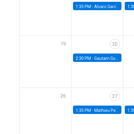
1:35 PM -
Alvaro Garcia-Marin, Universidad de Los Andes
1:3
19
20
2:30 PM -
Gautam Gowrisankaran, Columbia University
26
27
1:35 PM -
Mathieu Pedemonte, IDB
1:3