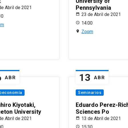
E
University of
Pennsylvania
de Abril de 2021
23 de Abril de 2021
30
14:00
om
Zoom
6
13
ABR
ABR
oeconomía
Seminarios
hiro Kiyotaki,
Eduardo Perez-Rich
ceton University
Sciences Po
de Abril de 2021
13 de Abril de 2021
00
15:30