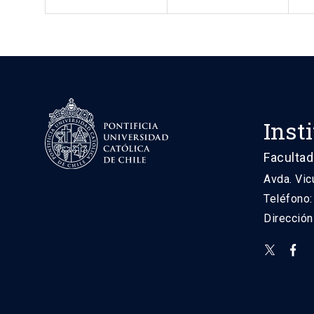
Inst
Facultad
Avda. Vic
Teléfono
Direcció