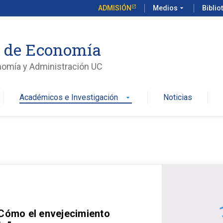
ADMISIÓN
Medios
arrow_drop_down
Biblio
o de Economía
nomía y Administración UC
Académicos e Investigación
Noticias
arrow_drop_down
 Cómo el envejecimiento