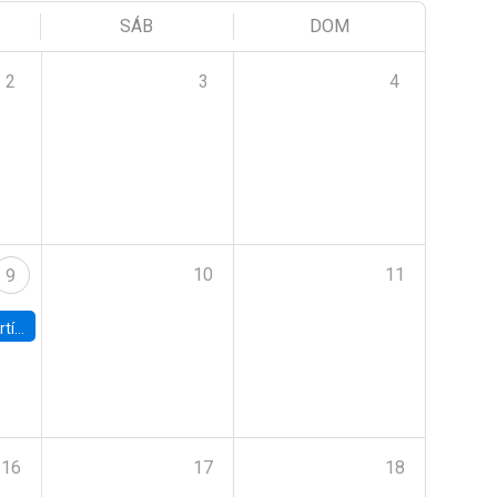
SÁB
DOM
2
3
4
10
11
9
onomía UC
16
17
18