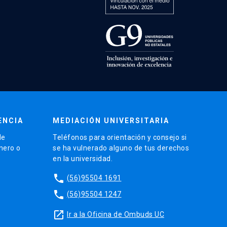
ENCIA
MEDIACIÓN UNIVERSITARIA
de
Teléfonos para orientación y consejo si
énero o
se ha vulnerado alguno de tus derechos
en la universidad.
phone
(56)95504 1691
phone
(56)95504 1247
launch
Ir a la Oficina de Ombuds UC