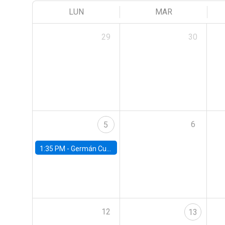
LUN
MAR
29
30
6
5
1:35 PM -
Germán Cubas, University of Houston
12
13