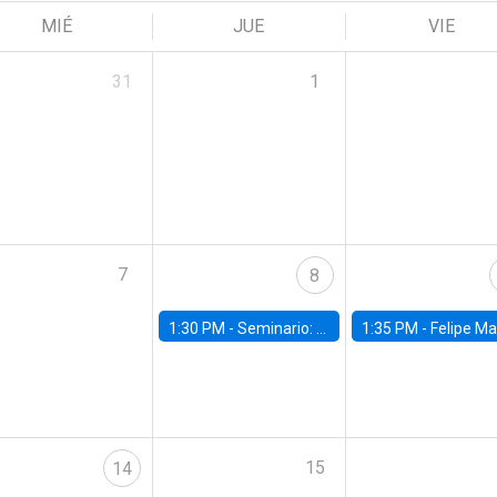
MIÉ
JUE
VIE
31
1
7
8
1:30 PM -
Seminario: “Recuperando la humanidad para progresar en la era de la IA»
1:35 PM -
Felipe Martínez, alumno Doctorado en Ec
15
14