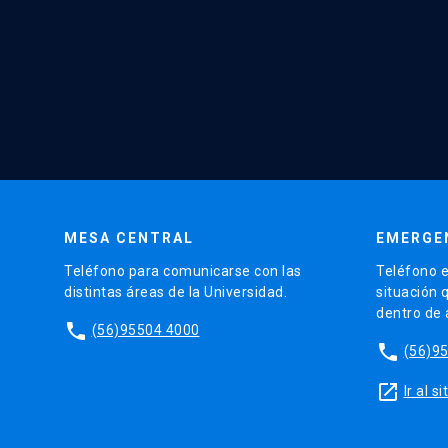
MESA CENTRAL
EMERGE
Teléfono para comunicarse con las
Teléfono e
distintas áreas de la Universidad.
situación 
dentro de
phone
(56)95504 4000
phone
(56)9
launch
Ir al 