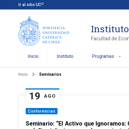
Ir al sitio UC
Institut
Facultad de Eco
Inicio
Instituto
Programas
arrow_drop_down
keyboard_arrow_right
Inicio
Seminarios
19
AGO
Conferencias
Seminario: “El Activo que Ignoramos: