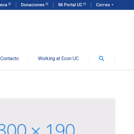
teca
Donaciones
Mi Portal UC
Correo
arrow_drop_down
search
Contacto
Working at Econ UC