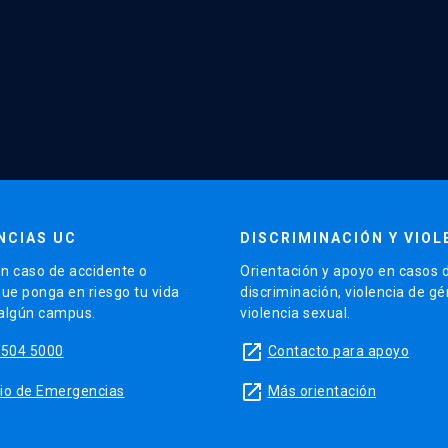
NCIAS UC
DISCRIMINACIÓN Y VIOL
n caso de accidente o
Orientación y apoyo en casos 
que ponga en riesgo tu vida
discriminación, violencia de g
 algún campus.
violencia sexual.
launch
5504 5000
Contacto para apoyo
launch
sitio de Emergencias
Más orientación