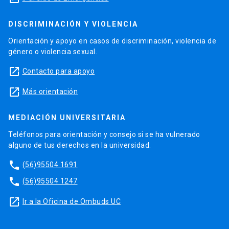
DISCRIMINACIÓN Y VIOLENCIA
Orientación y apoyo en casos de discriminación, violencia de
género o violencia sexual.
launch
Contacto para apoyo
launch
Más orientación
MEDIACIÓN UNIVERSITARIA
Teléfonos para orientación y consejo si se ha vulnerado
alguno de tus derechos en la universidad.
phone
(56)95504 1691
phone
(56)95504 1247
launch
Ir a la Oficina de Ombuds UC