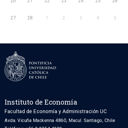
20
21
22
23
24
25
26
27
28
1
2
3
4
5
Instituto de Economía
Facultad de Economía y Administración UC
Avda. Vicuña Mackenna 4860, Macul. Santiago, Chile