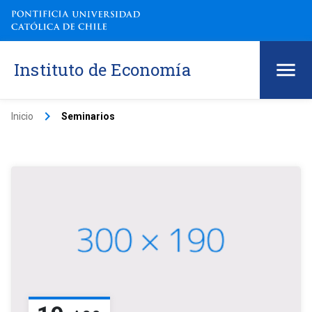
Instituto de Economía
keyboard_arrow_right
Inicio
Seminarios