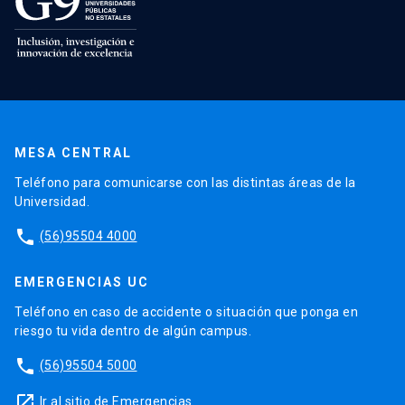
MESA CENTRAL
Teléfono para comunicarse con las distintas áreas de la
Universidad.
phone
(56)95504 4000
EMERGENCIAS UC
Teléfono en caso de accidente o situación que ponga en
riesgo tu vida dentro de algún campus.
phone
(56)95504 5000
launch
Ir al sitio de Emergencias