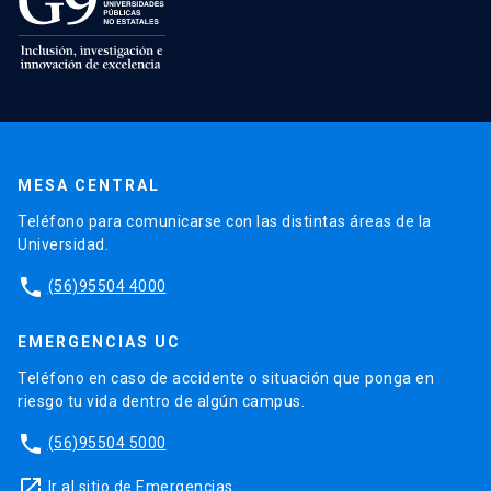
MESA CENTRAL
Teléfono para comunicarse con las distintas áreas de la
Universidad.
phone
(56)95504 4000
EMERGENCIAS UC
Teléfono en caso de accidente o situación que ponga en
riesgo tu vida dentro de algún campus.
phone
(56)95504 5000
launch
Ir al sitio de Emergencias