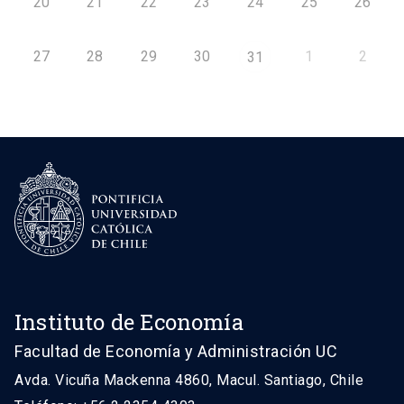
20
21
22
23
24
25
26
27
28
29
30
1
2
31
Instituto de Economía
Facultad de Economía y Administración UC
Avda. Vicuña Mackenna 4860, Macul. Santiago, Chile