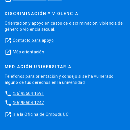
DISCRIMINACIÓN Y VIOLENCIA
Orientación y apoyo en casos de discriminación, violencia de
género o violencia sexual.
launch
Contacto para apoyo
launch
Más orientación
MEDIACIÓN UNIVERSITARIA
Teléfonos para orientación y consejo si se ha vulnerado
alguno de tus derechos en la universidad.
phone
(56)95504 1691
phone
(56)95504 1247
launch
Ir a la Oficina de Ombuds UC