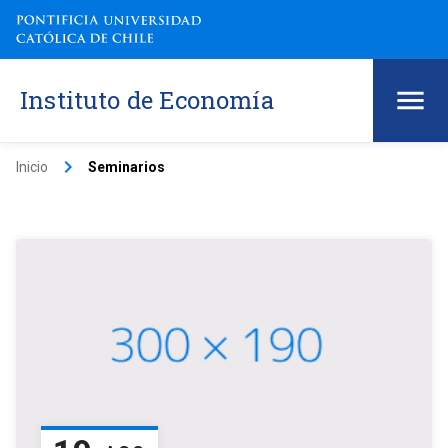
Instituto de Economía
keyboard_arrow_right
Inicio
Seminarios