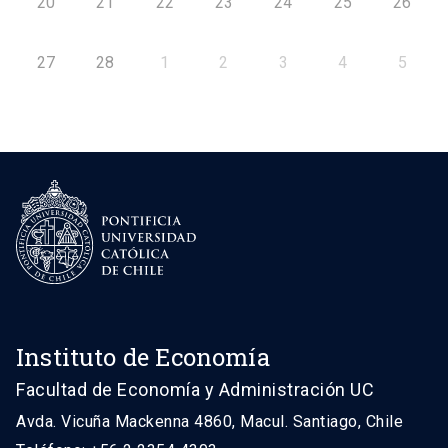
20
21
22
23
24
25
26
27
28
1
2
3
4
5
Instituto de Economía
Facultad de Economía y Administración UC
Avda. Vicuña Mackenna 4860, Macul. Santiago, Chile