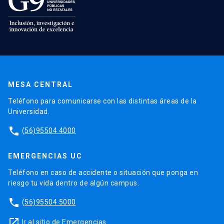
MESA CENTRAL
Teléfono para comunicarse con las distintas áreas de la
Universidad.
phone
(56)95504 4000
EMERGENCIAS UC
Teléfono en caso de accidente o situación que ponga en
riesgo tu vida dentro de algún campus.
phone
(56)95504 5000
launch
Ir al sitio de Emergencias