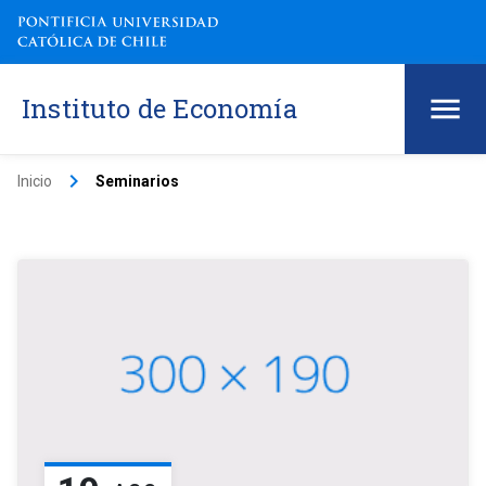
Instituto de Economía
keyboard_arrow_right
Inicio
Seminarios