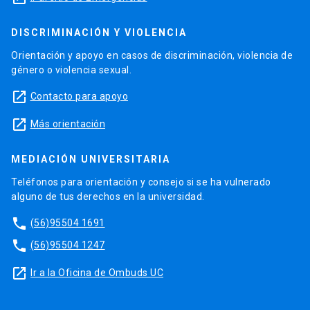
DISCRIMINACIÓN Y VIOLENCIA
Orientación y apoyo en casos de discriminación, violencia de
género o violencia sexual.
launch
Contacto para apoyo
launch
Más orientación
MEDIACIÓN UNIVERSITARIA
Teléfonos para orientación y consejo si se ha vulnerado
alguno de tus derechos en la universidad.
phone
(56)95504 1691
phone
(56)95504 1247
launch
Ir a la Oficina de Ombuds UC