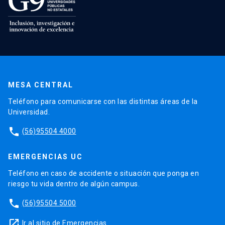
MESA CENTRAL
Teléfono para comunicarse con las distintas áreas de la
Universidad.
phone
(56)95504 4000
EMERGENCIAS UC
Teléfono en caso de accidente o situación que ponga en
riesgo tu vida dentro de algún campus.
phone
(56)95504 5000
launch
Ir al sitio de Emergencias