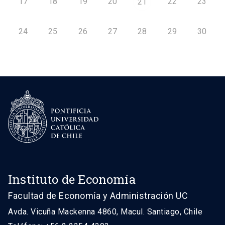
17
18
19
20
22
23
21
24
25
26
27
28
29
30
Instituto de Economía
Facultad de Economía y Administración UC
Avda. Vicuña Mackenna 4860, Macul. Santiago, Chile