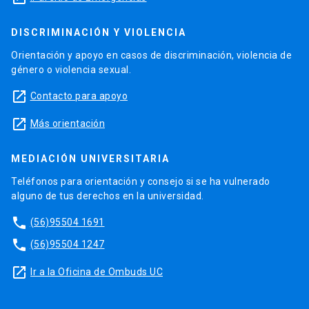
DISCRIMINACIÓN Y VIOLENCIA
Orientación y apoyo en casos de discriminación, violencia de
género o violencia sexual.
launch
Contacto para apoyo
launch
Más orientación
MEDIACIÓN UNIVERSITARIA
Teléfonos para orientación y consejo si se ha vulnerado
alguno de tus derechos en la universidad.
phone
(56)95504 1691
phone
(56)95504 1247
launch
Ir a la Oficina de Ombuds UC