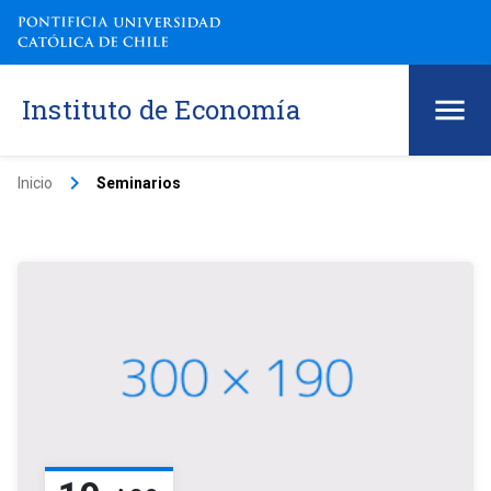
Instituto de Economía
keyboard_arrow_right
Inicio
Seminarios