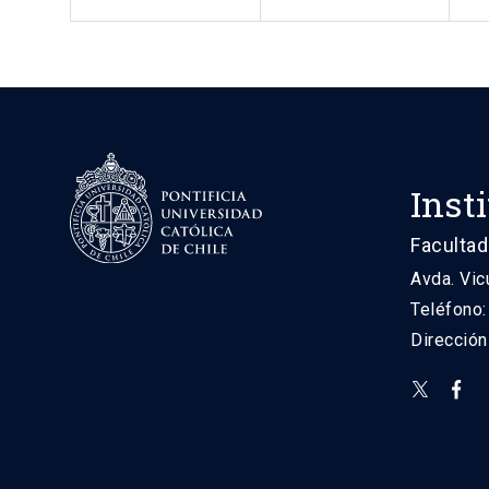
Inst
Facultad
Avda. Vic
Teléfono
Direcció