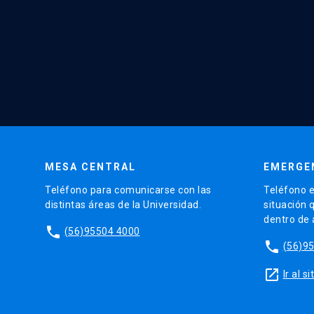
MESA CENTRAL
EMERGE
Teléfono para comunicarse con las
Teléfono e
distintas áreas de la Universidad.
situación 
dentro de
phone
(56)95504 4000
phone
(56)9
launch
Ir al 