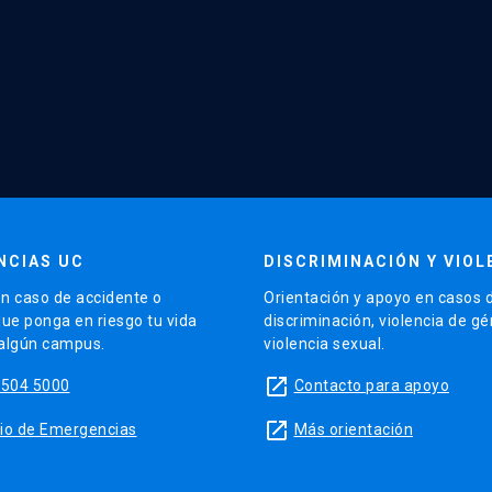
NCIAS UC
DISCRIMINACIÓN Y VIOL
n caso de accidente o
Orientación y apoyo en casos 
que ponga en riesgo tu vida
discriminación, violencia de g
 algún campus.
violencia sexual.
launch
5504 5000
Contacto para apoyo
launch
sitio de Emergencias
Más orientación