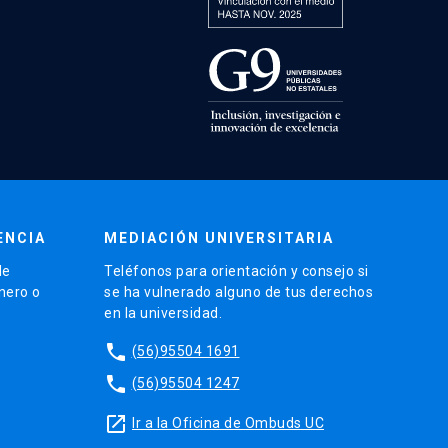
ENCIA
MEDIACIÓN UNIVERSITARIA
de
Teléfonos para orientación y consejo si
énero o
se ha vulnerado alguno de tus derechos
en la universidad.
phone
(56)95504 1691
phone
(56)95504 1247
launch
Ir a la Oficina de Ombuds UC