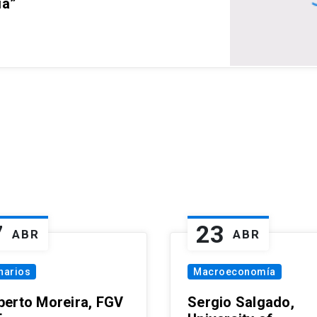
ia”
7
23
ABR
ABR
narios
Macroeconomía
erto Moreira, FGV
Sergio Salgado,