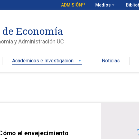
ADMISIÓN
Medios
arrow_drop_down
Biblio
o de Economía
nomía y Administración UC
Académicos e Investigación
Noticias
arrow_drop_down
 Cómo el envejecimiento