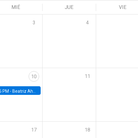
MIÉ
JUE
VIE
3
4
11
10
5 PM -
Beatriz Ahumada, PhD candidate, Universidad de Pittsburgh
17
18