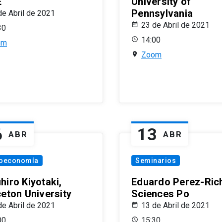
E
University of
Pennsylvania
de Abril de 2021
23 de Abril de 2021
30
14:00
om
Zoom
6
13
ABR
ABR
oeconomía
Seminarios
hiro Kiyotaki,
Eduardo Perez-Rich
ceton University
Sciences Po
de Abril de 2021
13 de Abril de 2021
00
15:30