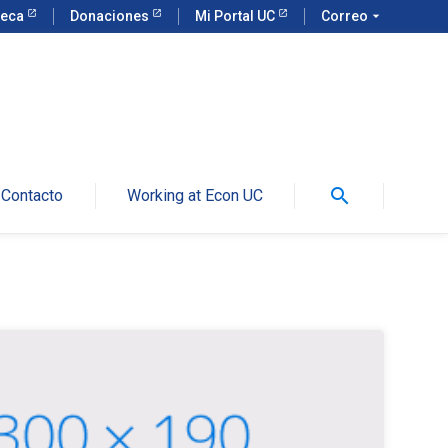
teca
Donaciones
Mi Portal UC
Correo
arrow_drop_down
search
Contacto
Working at Econ UC