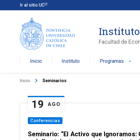
Ir al sitio UC
Institut
Facultad de Eco
Inicio
Instituto
Programas
arrow_drop_down
keyboard_arrow_right
Inicio
Seminarios
19
AGO
Conferencias
Seminario: “El Activo que Ignoramos: