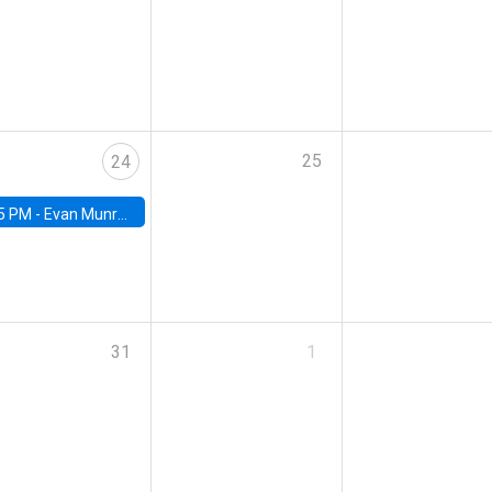
25
24
5 PM -
Evan Munro, Neyman Visiting Assistant Professor in the Department of Statistics at UC Berkeley
31
1