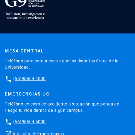
MESA CENTRAL
Teléfono para comunicarse con las distintas áreas de la
Universidad.
phone
(56)95504 4000
EMERGENCIAS UC
Teléfono en caso de accidente o situación que ponga en
riesgo tu vida dentro de algún campus.
phone
(56)95504 5000
launch
Ir al sitio de Emergencias