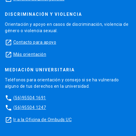
DISCRIMINACIÓN Y VIOLENCIA
Orientación y apoyo en casos de discriminación, violencia de
género o violencia sexual.
launch
Contacto para apoyo
launch
Más orientación
MEDIACIÓN UNIVERSITARIA
Teléfonos para orientación y consejo si se ha vulnerado
alguno de tus derechos en la universidad.
phone
(56)95504 1691
phone
(56)95504 1247
launch
Ir a la Oficina de Ombuds UC