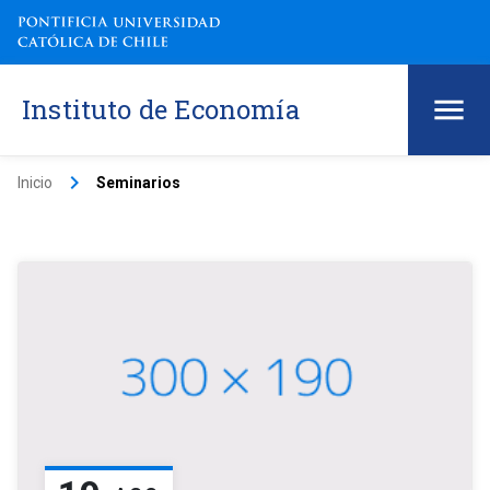
Instituto de Economía
keyboard_arrow_right
Inicio
Seminarios