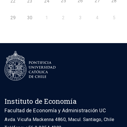
25
26
27
28
22
23
24
29
30
1
2
3
4
5
Instituto de Economía
Facultad de Economía y Administración UC
Avda. Vicuña Mackenna 4860, Macul. Santiago, Chile