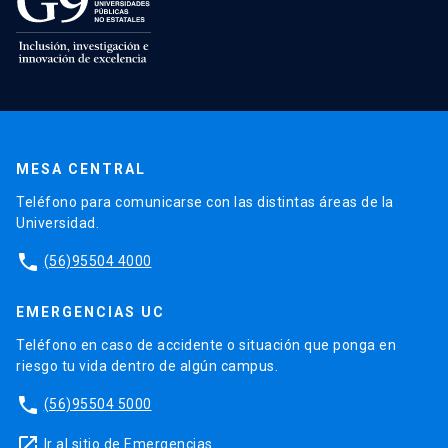
MESA CENTRAL
Teléfono para comunicarse con las distintas áreas de la
Universidad.
phone
(56)95504 4000
EMERGENCIAS UC
Teléfono en caso de accidente o situación que ponga en
riesgo tu vida dentro de algún campus.
phone
(56)95504 5000
launch
Ir al sitio de Emergencias