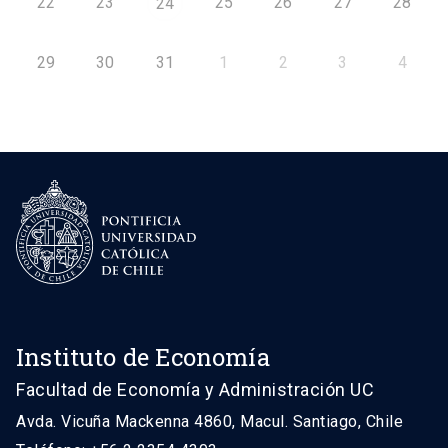
22
23
25
26
27
28
24
29
30
31
1
2
3
4
Instituto de Economía
Facultad de Economía y Administración UC
Avda. Vicuña Mackenna 4860, Macul. Santiago, Chile