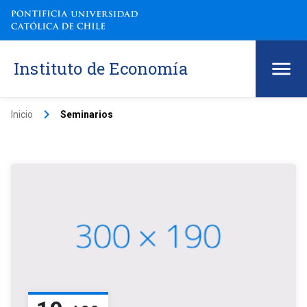
Instituto de Economía
keyboard_arrow_right
Inicio
Seminarios