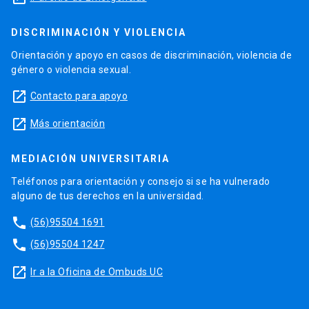
DISCRIMINACIÓN Y VIOLENCIA
Orientación y apoyo en casos de discriminación, violencia de
género o violencia sexual.
launch
Contacto para apoyo
launch
Más orientación
MEDIACIÓN UNIVERSITARIA
Teléfonos para orientación y consejo si se ha vulnerado
alguno de tus derechos en la universidad.
phone
(56)95504 1691
phone
(56)95504 1247
launch
Ir a la Oficina de Ombuds UC