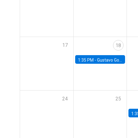
17
18
1:35 PM -
Gustavo González, Banco Central de Chile
24
25
1:3