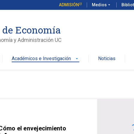
ADMISIÓN
Medios
arrow_drop_down
Biblio
o de Economía
nomía y Administración UC
Académicos e Investigación
Noticias
arrow_drop_down
 Cómo el envejecimiento