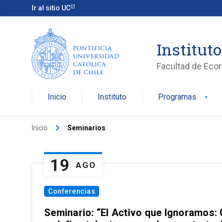
Ir al sitio UC
Institut
Facultad de Eco
Inicio
Instituto
Programas
arrow_drop_down
keyboard_arrow_right
Inicio
Seminarios
19
AGO
Conferencias
Seminario: “El Activo que Ignoramos: