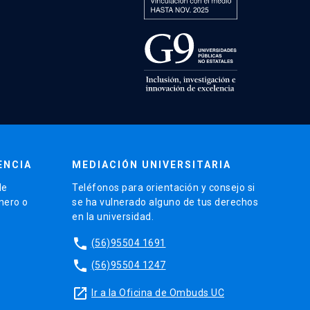
ENCIA
MEDIACIÓN UNIVERSITARIA
de
Teléfonos para orientación y consejo si
énero o
se ha vulnerado alguno de tus derechos
en la universidad.
phone
(56)95504 1691
phone
(56)95504 1247
launch
Ir a la Oficina de Ombuds UC