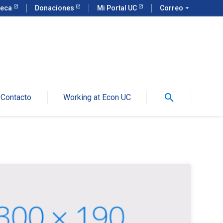
teca
Donaciones
Mi Portal UC
Correo
arrow_drop_down
search
Contacto
Working at Econ UC