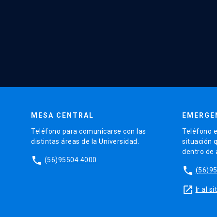
MESA CENTRAL
EMERGE
Teléfono para comunicarse con las
Teléfono e
distintas áreas de la Universidad.
situación 
dentro de
phone
(56)95504 4000
phone
(56)9
launch
Ir al 