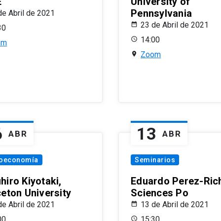
E
University of
Pennsylvania
de Abril de 2021
23 de Abril de 2021
30
14:00
om
Zoom
6
13
ABR
ABR
oeconomía
Seminarios
hiro Kiyotaki,
Eduardo Perez-Rich
ceton University
Sciences Po
de Abril de 2021
13 de Abril de 2021
00
15:30