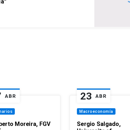
ia”
7
23
ABR
ABR
narios
Macroeconomía
erto Moreira, FGV
Sergio Salgado,