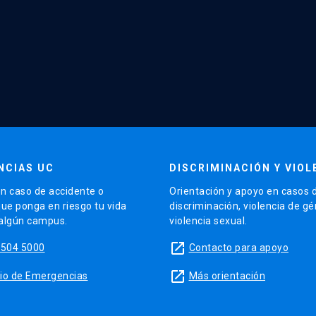
NCIAS UC
DISCRIMINACIÓN Y VIOL
n caso de accidente o
Orientación y apoyo en casos 
que ponga en riesgo tu vida
discriminación, violencia de g
 algún campus.
violencia sexual.
launch
5504 5000
Contacto para apoyo
launch
sitio de Emergencias
Más orientación