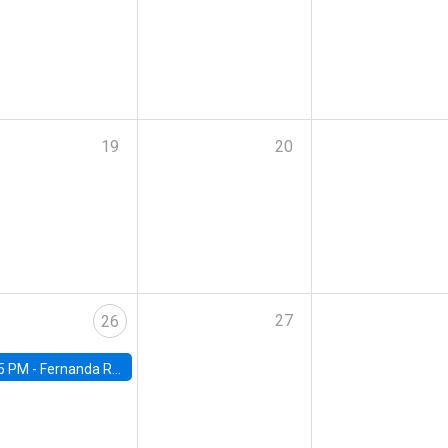
19
20
27
26
5 PM -
Fernanda Rojas Ampuero, University of Wisconsin-Madison