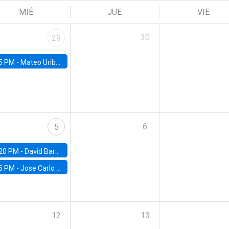
MIÉ
JUE
VIE
30
29
5 PM -
Mateo Uribe-Castro, Universidad de los Andes (Colombia)
6
5
20 PM -
David Bardey, Universidad de los Andes - CEDE
5 PM -
Jose Carlo Bermudez, UC (ME) & World Bank
12
13