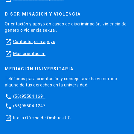
DISCRIMINACIÓN Y VIOLENCIA
Orientación y apoyo en casos de discriminación, violencia de
género o violencia sexual.
launch
Contacto para apoyo
launch
Más orientación
MEDIACIÓN UNIVERSITARIA
Teléfonos para orientación y consejo si se ha vulnerado
alguno de tus derechos en la universidad.
phone
(56)95504 1691
phone
(56)95504 1247
launch
Ir a la Oficina de Ombuds UC