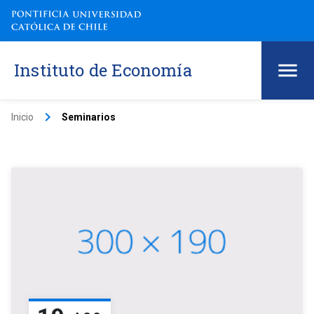
Instituto de Economía
keyboard_arrow_right
Inicio
Seminarios