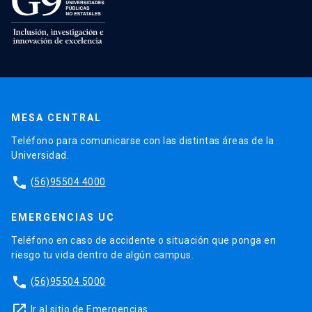
MESA CENTRAL
Teléfono para comunicarse con las distintas áreas de la
Universidad.
phone
(56)95504 4000
EMERGENCIAS UC
Teléfono en caso de accidente o situación que ponga en
riesgo tu vida dentro de algún campus.
phone
(56)95504 5000
launch
Ir al sitio de Emergencias