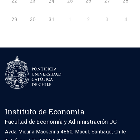
22
23
25
26
27
28
24
29
30
31
1
2
3
4
Instituto de Economía
Facultad de Economía y Administración UC
Avda. Vicuña Mackenna 4860, Macul. Santiago, Chile