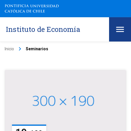
Instituto de Economía
keyboard_arrow_right
Inicio
Seminarios