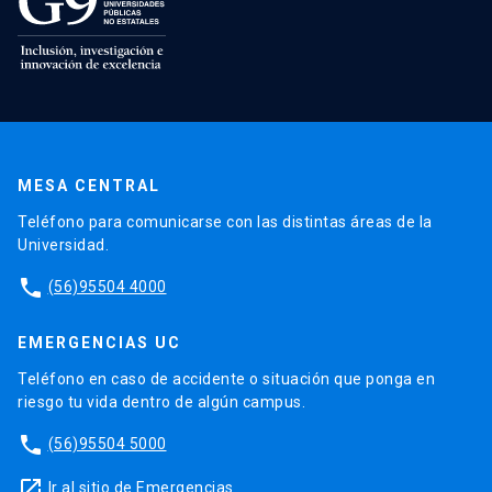
MESA CENTRAL
Teléfono para comunicarse con las distintas áreas de la
Universidad.
phone
(56)95504 4000
EMERGENCIAS UC
Teléfono en caso de accidente o situación que ponga en
riesgo tu vida dentro de algún campus.
phone
(56)95504 5000
launch
Ir al sitio de Emergencias