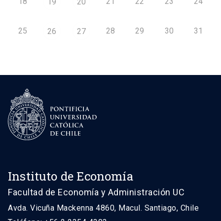
18
21
22
23
24
19
20
25
28
29
30
31
26
27
Instituto de Economía
Facultad de Economía y Administración UC
Avda. Vicuña Mackenna 4860, Macul. Santiago, Chile