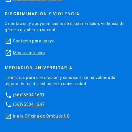
DISCRIMINACIÓN Y VIOLENCIA
Orientación y apoyo en casos de discriminación, violencia de
género o violencia sexual.
launch
Contacto para apoyo
launch
Más orientación
MEDIACIÓN UNIVERSITARIA
Teléfonos para orientación y consejo si se ha vulnerado
alguno de tus derechos en la universidad.
phone
(56)95504 1691
phone
(56)95504 1247
launch
Ir a la Oficina de Ombuds UC