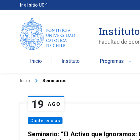
Ir al sitio UC
Institut
Facultad de Eco
Inicio
Instituto
Programas
arrow_drop_down
keyboard_arrow_right
Inicio
Seminarios
19
AGO
Conferencias
Seminario: “El Activo que Ignoramos: