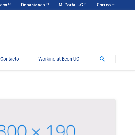
teca
Donaciones
Mi Portal UC
Correo
arrow_drop_down
search
Contacto
Working at Econ UC