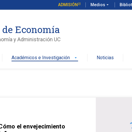
ADMISIÓN
Medios
arrow_drop_down
Biblio
o de Economía
nomía y Administración UC
Académicos e Investigación
Noticias
arrow_drop_down
 Cómo el envejecimiento