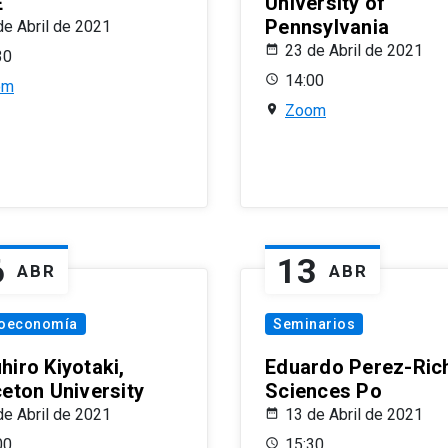
E
University of
Pennsylvania
de Abril de 2021
23 de Abril de 2021
30
14:00
om
Zoom
6
13
ABR
ABR
oeconomía
Seminarios
hiro Kiyotaki,
Eduardo Perez-Rich
ceton University
Sciences Po
de Abril de 2021
13 de Abril de 2021
00
15:30