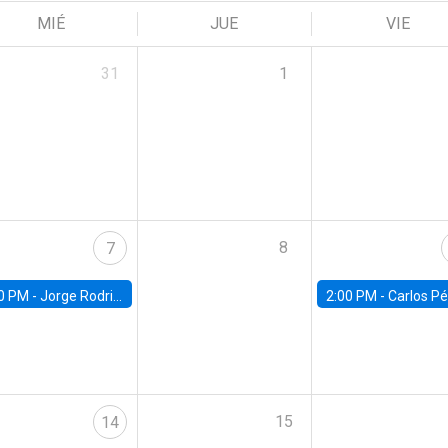
MIÉ
JUE
VIE
31
1
8
7
0 PM -
Jorge Rodriguez, Universidad de Los Andes
2:00 PM -
Carlos Pérez, Universidad Finis
15
14