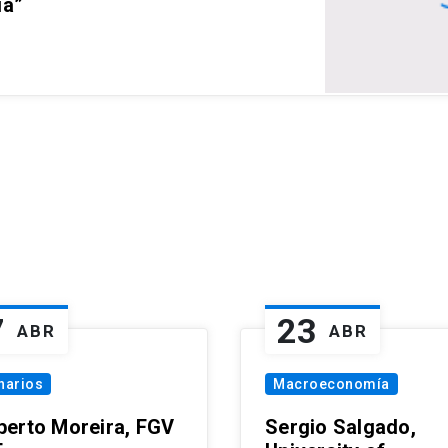
ia”
7
23
ABR
ABR
narios
Macroeconomía
erto Moreira, FGV
Sergio Salgado,