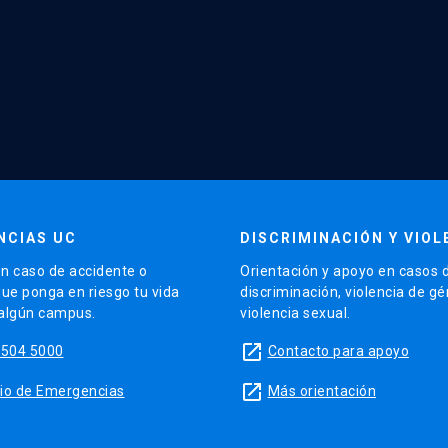
NCIAS UC
DISCRIMINACIÓN Y VIOL
n caso de accidente o
Orientación y apoyo en casos 
que ponga en riesgo tu vida
discriminación, violencia de g
 algún campus.
violencia sexual.
launch
5504 5000
Contacto para apoyo
launch
sitio de Emergencias
Más orientación