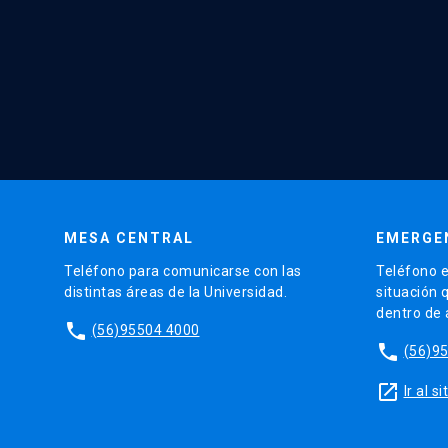
MESA CENTRAL
EMERGE
Teléfono para comunicarse con las
Teléfono e
distintas áreas de la Universidad.
situación 
dentro de
phone
(56)95504 4000
phone
(56)9
launch
Ir al 