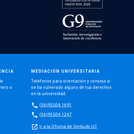
ENCIA
MEDIACIÓN UNIVERSITARIA
de
Teléfonos para orientación y consejo si
énero o
se ha vulnerado alguno de tus derechos
en la universidad.
phone
(56)95504 1691
phone
(56)95504 1247
launch
Ir a la Oficina de Ombuds UC