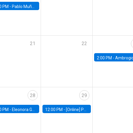
0 PM -
Pablo Muñoz, Universidad de Chile
21
22
2:00 PM -
Ambrogio Cesa-Bianchi, Bank of Eng
28
29
0 PM -
Eleonora Guarnieri, Exeter University
12:00 PM -
[Online] Pablo Slutzky, University of Maryland