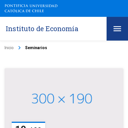
Instituto de Economía
keyboard_arrow_right
Inicio
Seminarios