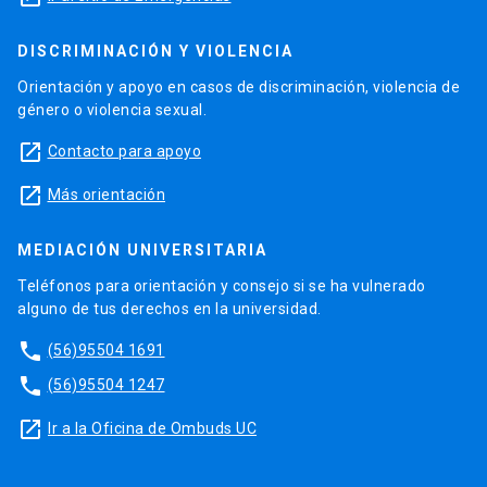
DISCRIMINACIÓN Y VIOLENCIA
Orientación y apoyo en casos de discriminación, violencia de
género o violencia sexual.
launch
Contacto para apoyo
launch
Más orientación
MEDIACIÓN UNIVERSITARIA
Teléfonos para orientación y consejo si se ha vulnerado
alguno de tus derechos en la universidad.
phone
(56)95504 1691
phone
(56)95504 1247
launch
Ir a la Oficina de Ombuds UC