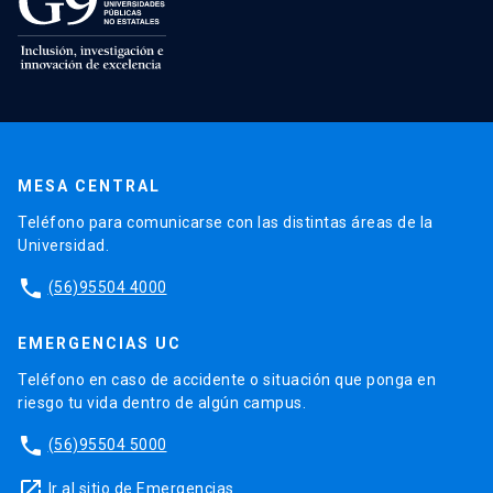
MESA CENTRAL
Teléfono para comunicarse con las distintas áreas de la
Universidad.
phone
(56)95504 4000
EMERGENCIAS UC
Teléfono en caso de accidente o situación que ponga en
riesgo tu vida dentro de algún campus.
phone
(56)95504 5000
launch
Ir al sitio de Emergencias