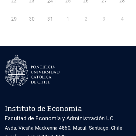
22
23
25
26
27
28
24
29
30
31
1
2
3
4
Instituto de Economía
Facultad de Economía y Administración UC
Avda. Vicuña Mackenna 4860, Macul. Santiago, Chile