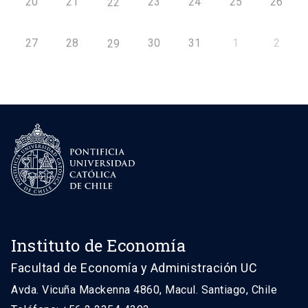
20
21
23
24
25
26
22
27
28
30
31
1
2
29
Instituto de Economía
Facultad de Economía y Administración UC
Avda. Vicuña Mackenna 4860, Macul. Santiago, Chile