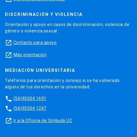
DISCRIMINACIÓN Y VIOLENCIA
Orientación y apoyo en casos de discriminación, violencia de
género o violencia sexual.
launch
Contacto para apoyo
launch
Más orientación
MEDIACIÓN UNIVERSITARIA
Teléfonos para orientación y consejo si se ha vulnerado
alguno de tus derechos en la universidad.
phone
(56)95504 1691
phone
(56)95504 1247
launch
Ir a la Oficina de Ombuds UC