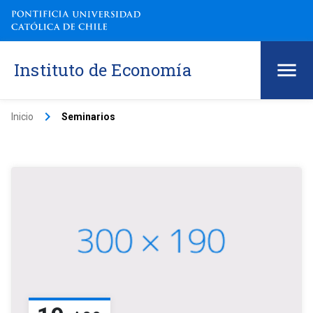
Instituto de Economía
keyboard_arrow_right
Inicio
Seminarios