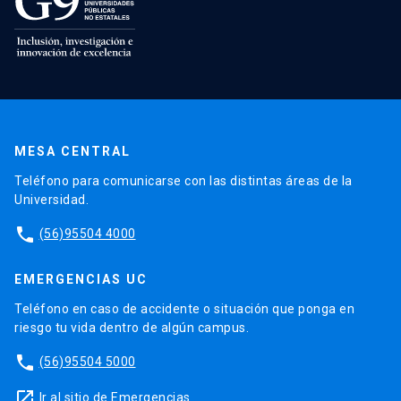
MESA CENTRAL
Teléfono para comunicarse con las distintas áreas de la
Universidad.
phone
(56)95504 4000
EMERGENCIAS UC
Teléfono en caso de accidente o situación que ponga en
riesgo tu vida dentro de algún campus.
phone
(56)95504 5000
launch
Ir al sitio de Emergencias