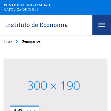
Instituto de Economía
keyboard_arrow_right
Inicio
Seminarios