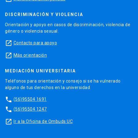
DISCRIMINACIÓN Y VIOLENCIA
Orientación y apoyo en casos de discriminación, violencia de
género o violencia sexual.
launch
Contacto para apoyo
launch
Más orientación
MEDIACIÓN UNIVERSITARIA
Teléfonos para orientación y consejo si se ha vulnerado
alguno de tus derechos en la universidad.
phone
(56)95504 1691
phone
(56)95504 1247
launch
Ir a la Oficina de Ombuds UC