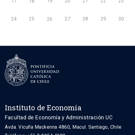
17
19
20
21
22
23
18
24
25
27
28
29
30
26
Instituto de Economía
Facultad de Economía y Administración UC
Avda. Vicuña Mackenna 4860, Macul. Santiago, Chile