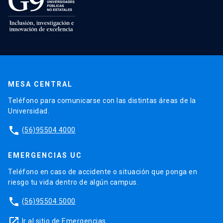
MESA CENTRAL
Teléfono para comunicarse con las distintas áreas de la
Universidad.
phone
(56)95504 4000
EMERGENCIAS UC
Teléfono en caso de accidente o situación que ponga en
riesgo tu vida dentro de algún campus.
phone
(56)95504 5000
launch
Ir al sitio de Emergencias