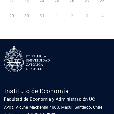
22
23
25
26
27
28
24
29
30
31
1
2
3
4
Instituto de Economía
Facultad de Economía y Administración UC
Avda. Vicuña Mackenna 4860, Macul. Santiago, Chile