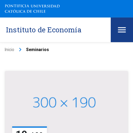
Instituto de Economía
keyboard_arrow_right
Inicio
Seminarios