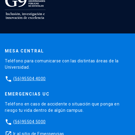
MESA CENTRAL
Teléfono para comunicarse con las distintas áreas de la
Universidad.
phone
(56)95504 4000
EMERGENCIAS UC
Teléfono en caso de accidente o situación que ponga en
riesgo tu vida dentro de algún campus.
phone
(56)95504 5000
launch
Ir al sitio de Emergencias