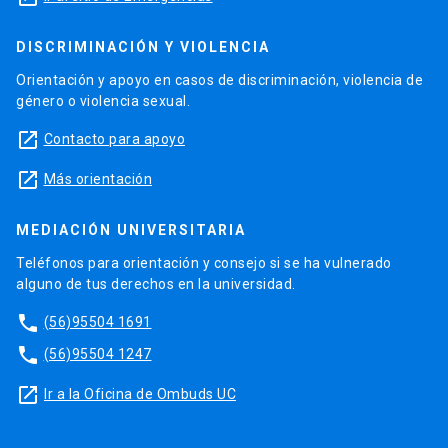
DISCRIMINACIÓN Y VIOLENCIA
Orientación y apoyo en casos de discriminación, violencia de
género o violencia sexual.
launch
Contacto para apoyo
launch
Más orientación
MEDIACIÓN UNIVERSITARIA
Teléfonos para orientación y consejo si se ha vulnerado
alguno de tus derechos en la universidad.
phone
(56)95504 1691
phone
(56)95504 1247
launch
Ir a la Oficina de Ombuds UC