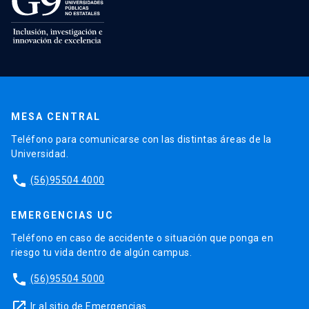
MESA CENTRAL
Teléfono para comunicarse con las distintas áreas de la
Universidad.
phone
(56)95504 4000
EMERGENCIAS UC
Teléfono en caso de accidente o situación que ponga en
riesgo tu vida dentro de algún campus.
phone
(56)95504 5000
launch
Ir al sitio de Emergencias