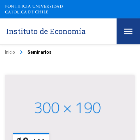
Instituto de Economía
keyboard_arrow_right
Inicio
Seminarios