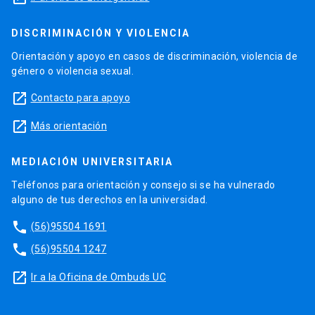
DISCRIMINACIÓN Y VIOLENCIA
Orientación y apoyo en casos de discriminación, violencia de
género o violencia sexual.
launch
Contacto para apoyo
launch
Más orientación
MEDIACIÓN UNIVERSITARIA
Teléfonos para orientación y consejo si se ha vulnerado
alguno de tus derechos en la universidad.
phone
(56)95504 1691
phone
(56)95504 1247
launch
Ir a la Oficina de Ombuds UC