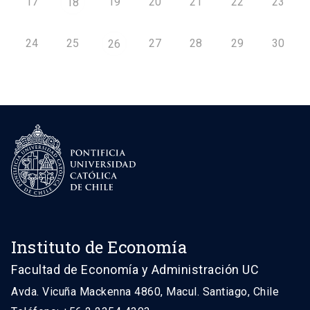
17
19
20
21
22
23
18
24
25
27
28
29
30
26
Instituto de Economía
Facultad de Economía y Administración UC
Avda. Vicuña Mackenna 4860, Macul. Santiago, Chile