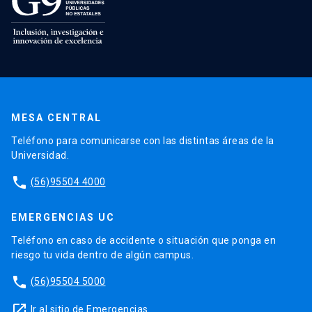
MESA CENTRAL
Teléfono para comunicarse con las distintas áreas de la
Universidad.
phone
(56)95504 4000
EMERGENCIAS UC
Teléfono en caso de accidente o situación que ponga en
riesgo tu vida dentro de algún campus.
phone
(56)95504 5000
launch
Ir al sitio de Emergencias