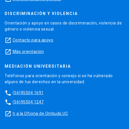
DISCRIMINACIÓN Y VIOLENCIA
Orientación y apoyo en casos de discriminación, violencia de
género o violencia sexual.
launch
Contacto para apoyo
launch
Más orientación
MEDIACIÓN UNIVERSITARIA
Teléfonos para orientación y consejo si se ha vulnerado
alguno de tus derechos en la universidad.
phone
(56)95504 1691
phone
(56)95504 1247
launch
Ir a la Oficina de Ombuds UC