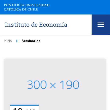
Instituto de Economía
keyboard_arrow_right
Inicio
Seminarios