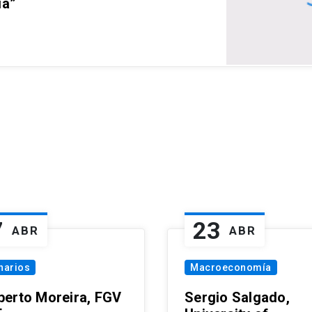
ia”
7
23
ABR
ABR
narios
Macroeconomía
erto Moreira, FGV
Sergio Salgado,