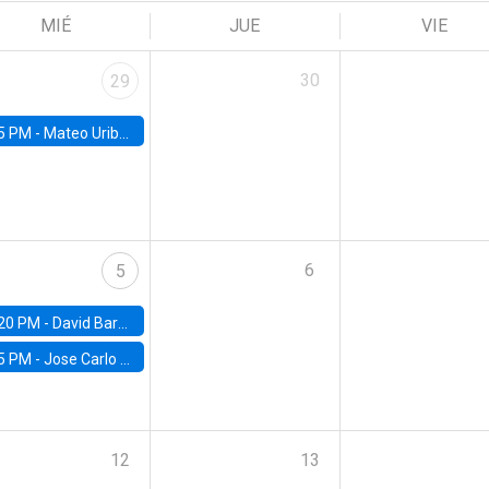
MIÉ
JUE
VIE
30
29
5 PM -
Mateo Uribe-Castro, Universidad de los Andes (Colombia)
6
5
20 PM -
David Bardey, Universidad de los Andes - CEDE
5 PM -
Jose Carlo Bermudez, UC (ME) & World Bank
12
13