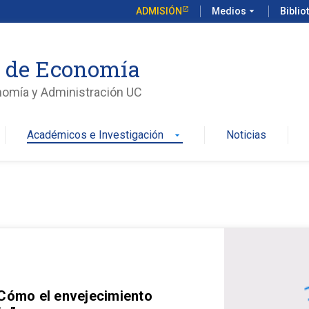
ADMISIÓN
Medios
arrow_drop_down
Biblio
o de Economía
nomía y Administración UC
Académicos e Investigación
Noticias
arrow_drop_down
 Cómo el envejecimiento