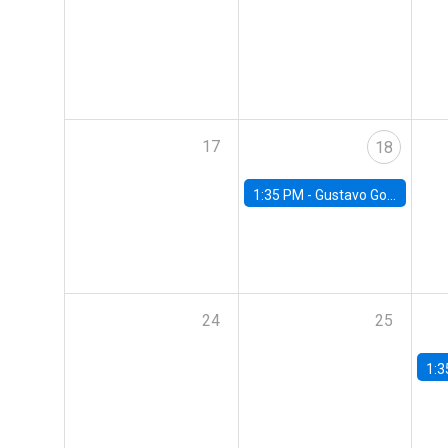
17
18
1:35 PM -
Gustavo González, Banco Central de Chile
24
25
1:3