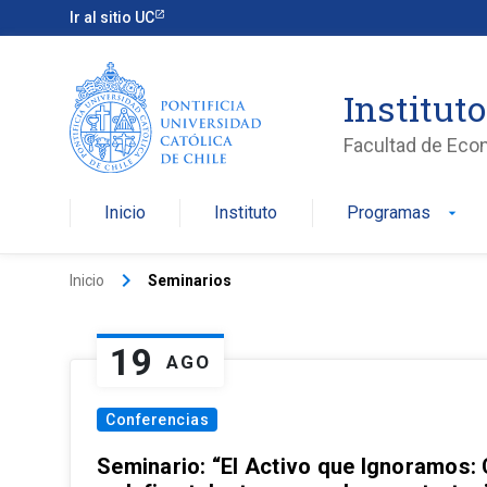
Ir al sitio UC
Institut
Facultad de Eco
Inicio
Instituto
Programas
arrow_drop_down
keyboard_arrow_right
Inicio
Seminarios
19
AGO
Conferencias
Seminario: “El Activo que Ignoramos: