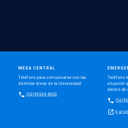
MESA CENTRAL
EMERGE
Teléfono para comunicarse con las
Teléfono e
distintas áreas de la Universidad.
situación 
dentro de
phone
(56)95504 4000
phone
(56)9
launch
Ir al 