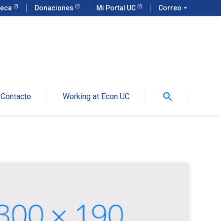
teca
Donaciones
Mi Portal UC
Correo
arrow_drop_down
search
Contacto
Working at Econ UC