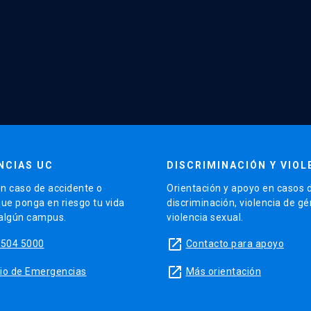
NCIAS UC
DISCRIMINACIÓN Y VIOL
n caso de accidente o
Orientación y apoyo en casos 
que ponga en riesgo tu vida
discriminación, violencia de g
 algún campus.
violencia sexual.
launch
5504 5000
Contacto para apoyo
launch
sitio de Emergencias
Más orientación