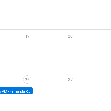
19
20
27
26
5 PM -
Fernanda Rojas Ampuero, University of Wisconsin-Madison