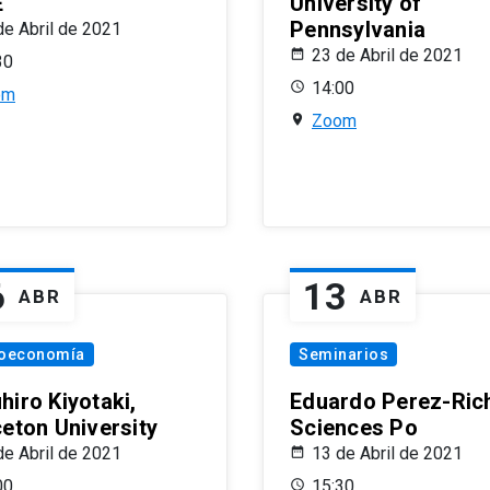
E
University of
Pennsylvania
de Abril de 2021
23 de Abril de 2021
30
14:00
om
Zoom
6
13
ABR
ABR
oeconomía
Seminarios
hiro Kiyotaki,
Eduardo Perez-Rich
ceton University
Sciences Po
de Abril de 2021
13 de Abril de 2021
00
15:30