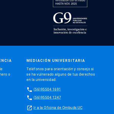
ENCIA
MEDIACIÓN UNIVERSITARIA
de
Teléfonos para orientación y consejo si
énero o
se ha vulnerado alguno de tus derechos
en la universidad.
phone
(56)95504 1691
phone
(56)95504 1247
launch
Ir a la Oficina de Ombuds UC