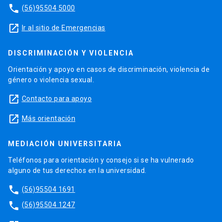
phone
(56)95504 5000
launch
Ir al sitio de Emergencias
DISCRIMINACIÓN Y VIOLENCIA
Orientación y apoyo en casos de discriminación, violencia de
género o violencia sexual.
launch
Contacto para apoyo
launch
Más orientación
MEDIACIÓN UNIVERSITARIA
Teléfonos para orientación y consejo si se ha vulnerado
alguno de tus derechos en la universidad.
phone
(56)95504 1691
phone
(56)95504 1247