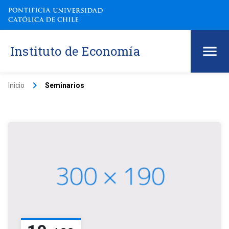
Instituto de Economía
keyboard_arrow_right
Inicio
Seminarios