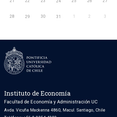
21
22
23
25
26
27
24
28
30
1
2
3
29
31
Instituto de Economía
Facultad de Economía y Administración UC
Avda. Vicuña Mackenna 4860, Macul. Santiago, Chile