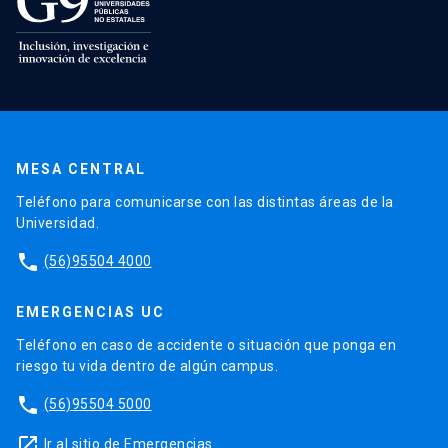
MESA CENTRAL
Teléfono para comunicarse con las distintas áreas de la
Universidad.
phone
(56)95504 4000
EMERGENCIAS UC
Teléfono en caso de accidente o situación que ponga en
riesgo tu vida dentro de algún campus.
phone
(56)95504 5000
launch
Ir al sitio de Emergencias