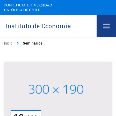
Instituto de Economía
keyboard_arrow_right
Inicio
Seminarios