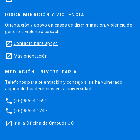
DISCRIMINACIÓN Y VIOLENCIA
Orientación y apoyo en casos de discriminación, violencia de
género o violencia sexual.
launch
Contacto para apoyo
launch
Más orientación
MEDIACIÓN UNIVERSITARIA
Teléfonos para orientación y consejo si se ha vulnerado
alguno de tus derechos en la universidad.
phone
(56)95504 1691
phone
(56)95504 1247
launch
Ir a la Oficina de Ombuds UC