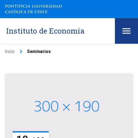
Instituto de Economía
keyboard_arrow_right
Inicio
Seminarios