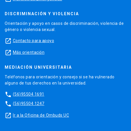
DISCRIMINACIÓN Y VIOLENCIA
Orientación y apoyo en casos de discriminación, violencia de
género o violencia sexual.
launch
Contacto para apoyo
launch
Más orientación
MEDIACIÓN UNIVERSITARIA
Teléfonos para orientación y consejo si se ha vulnerado
alguno de tus derechos en la universidad.
phone
(56)95504 1691
phone
(56)95504 1247
launch
Ir a la Oficina de Ombuds UC