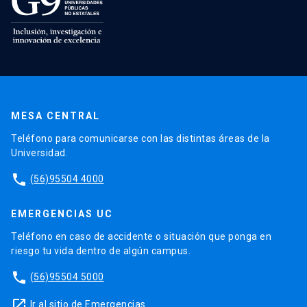
MESA CENTRAL
Teléfono para comunicarse con las distintas áreas de la
Universidad.
phone
(56)95504 4000
EMERGENCIAS UC
Teléfono en caso de accidente o situación que ponga en
riesgo tu vida dentro de algún campus.
phone
(56)95504 5000
launch
Ir al sitio de Emergencias