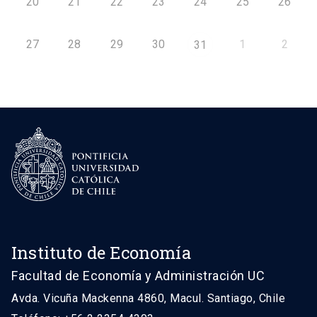
20
21
22
23
24
25
26
27
28
29
30
1
2
31
Instituto de Economía
Facultad de Economía y Administración UC
Avda. Vicuña Mackenna 4860, Macul. Santiago, Chile