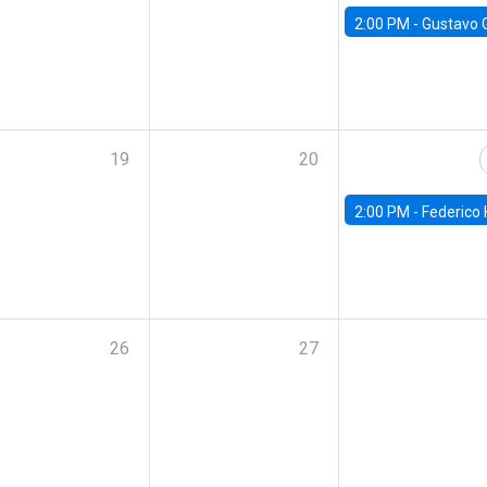
2:00 PM -
Gustavo González - Banco Central d
19
20
2:00 PM -
Federico Huneeus - Banco Central de C
26
27