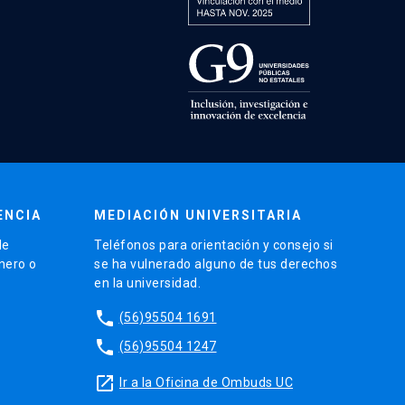
ENCIA
MEDIACIÓN UNIVERSITARIA
de
Teléfonos para orientación y consejo si
énero o
se ha vulnerado alguno de tus derechos
en la universidad.
phone
(56)95504 1691
phone
(56)95504 1247
launch
Ir a la Oficina de Ombuds UC