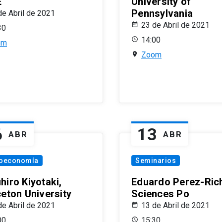
E
University of
Pennsylvania
de Abril de 2021
23 de Abril de 2021
30
14:00
om
Zoom
6
13
ABR
ABR
oeconomía
Seminarios
hiro Kiyotaki,
Eduardo Perez-Rich
ceton University
Sciences Po
de Abril de 2021
13 de Abril de 2021
00
15:30