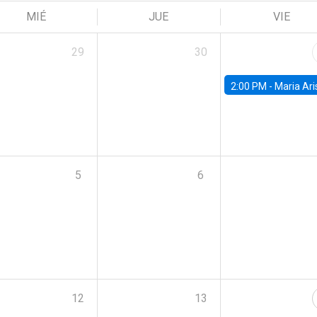
MIÉ
JUE
VIE
29
30
2:00 PM -
Maria Aristizabal-Ramirez, FED
5
6
12
13