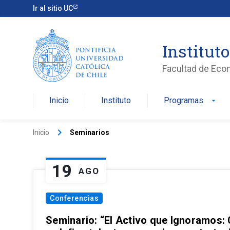
Ir al sitio UC
Institut
Facultad de Eco
Inicio
Instituto
Programas
arrow_drop_down
keyboard_arrow_right
Inicio
Seminarios
19
AGO
Conferencias
Seminario: “El Activo que Ignoramos: