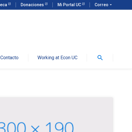
teca
Donaciones
Mi Portal UC
Correo
arrow_drop_down
search
Contacto
Working at Econ UC