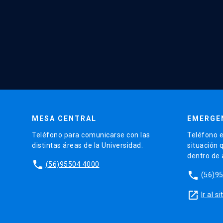
MESA CENTRAL
EMERGE
Teléfono para comunicarse con las
Teléfono e
distintas áreas de la Universidad.
situación 
dentro de
phone
(56)95504 4000
phone
(56)9
launch
Ir al 