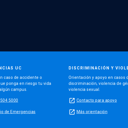
NCIAS UC
DISCRIMINACIÓN Y VIOL
n caso de accidente o
Orientación y apoyo en casos 
que ponga en riesgo tu vida
discriminación, violencia de g
 algún campus.
violencia sexual.
launch
5504 5000
Contacto para apoyo
launch
sitio de Emergencias
Más orientación