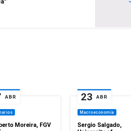
ia”
7
23
ABR
ABR
narios
Macroeconomía
erto Moreira, FGV
Sergio Salgado,