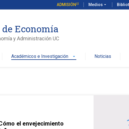
ADMISIÓN
Medios
arrow_drop_down
Biblio
o de Economía
nomía y Administración UC
Académicos e Investigación
Noticias
arrow_drop_down
 Cómo el envejecimiento